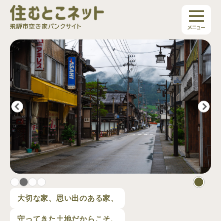
ペ
メニューを飛ばして本文へ
ー
ジ
の
本
先
文
頭
で
す。
Preview
Next
Stop
Play
大切な家、思い出のある家、
守ってきた土地だからこそ、