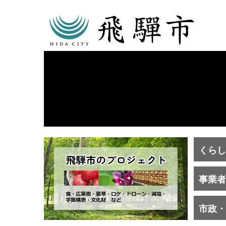
くらし
事業者
市政・