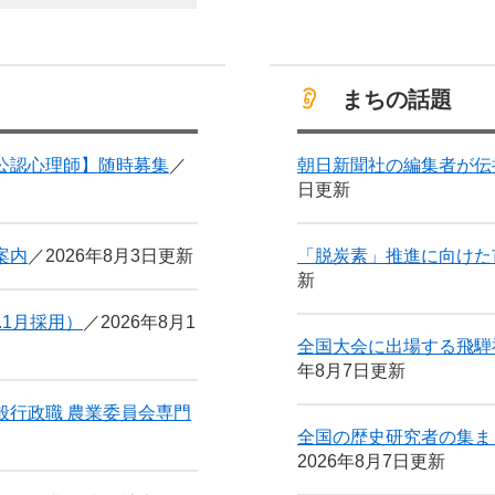
まちの話題
公認心理師】随時募集
朝日新聞社の編集者が伝
日更新
内​
2026年8月3日更新
「脱炭素」推進に向けた
新
.1月採用）
2026年8月1
全国大会に出場する飛騨
年8月7日更新
般行政職 農業委員会専門
全国の歴史研究者の集ま
2026年8月7日更新