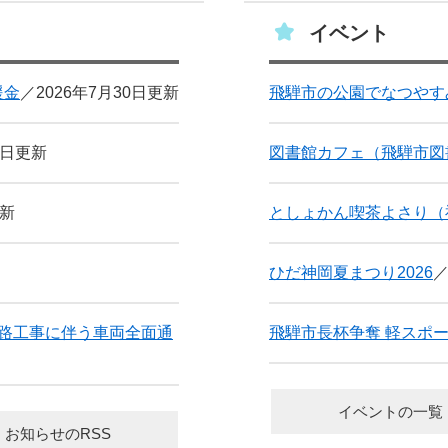
イベント
援金
2026年7月30日更新
飛騨市の公園でなつやす
0日更新
図書館カフェ（飛騨市図
更新
としょかん喫茶よさり（
ひだ神岡夏まつり2026
道路工事に伴う車両全面通
飛騨市長杯争奪 軽スポ
イベントの一覧
お知らせのRSS