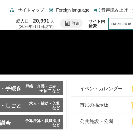
サイトマップ
Foreign language
音声読み上げ
20,991
総人口
サイト内
人
詳細
検索
（2026年8月1日現在）
戸籍・介護・ごみ・
・手続き
イベントカレンダー
子育て など
求人・補助・入札
市民の掲示板
・しごと
など
予算決算・職員採用
公共施設・公園
議会
など