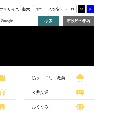
文字サイズ
色を変える
拡大
標準
白
黒
青
市役所の部署
防災・消防・救急
公共交通
おくやみ