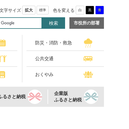
文字サイズ
色を変える
拡大
標準
白
黒
青
市役所の部署
防災・消防・救急
公共交通
おくやみ
企業版
ふるさと納税
ふるさと納税