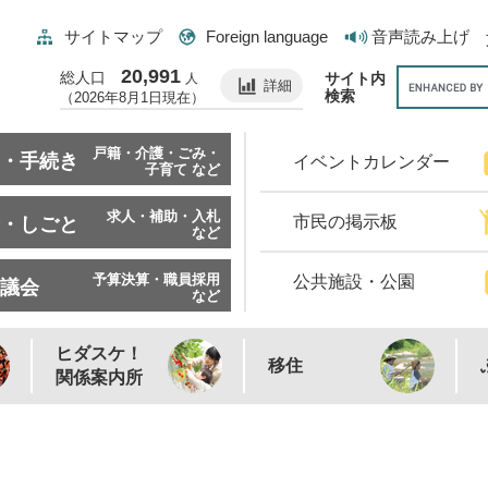
サイトマップ
Foreign language
音声読み上げ
20,991
総人口
サイト内
人
詳細
検索
（2026年8月1日現在）
戸籍・介護・ごみ・
・手続き
イベントカレンダー
子育て など
求人・補助・入札
市民の掲示板
・しごと
など
予算決算・職員採用
公共施設・公園
議会
など
ヒダスケ！
移住
関係案内所