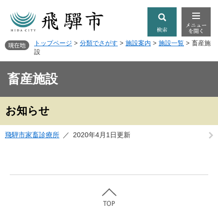
トップページ
>
分類でさがす
>
施設案内
>
施設一覧
>
畜産施
設
畜産施設
お知らせ
飛騨市家畜診療所
2020年4月1日更新