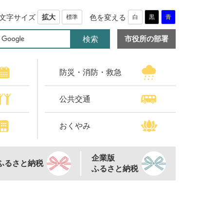
文字サイズ
色を変える
拡大
標準
白
黒
青
市役所の部署
防災・消防・救急
公共交通
おくやみ
企業版
ふるさと納税
ふるさと納税