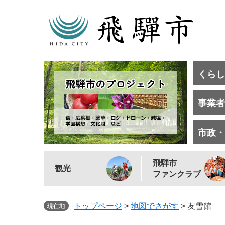
くらし
事業者
市政・
飛騨市
観光
ファンクラブ
トップページ
>
地図でさがす
>
友雪館