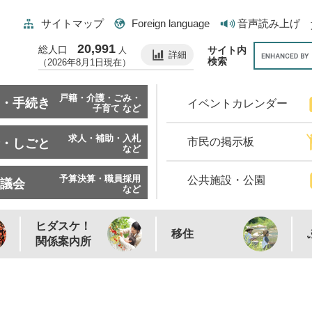
サイトマップ
Foreign language
音声読み上げ
20,991
総人口
サイト内
人
詳細
検索
（2026年8月1日現在）
戸籍・介護・ごみ・
・手続き
イベントカレンダー
子育て など
求人・補助・入札
市民の掲示板
・しごと
など
予算決算・職員採用
公共施設・公園
議会
など
ヒダスケ！
移住
関係案内所