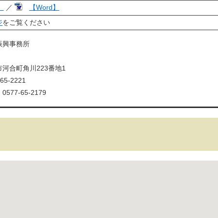
】
／
【Word】
ジ
をご覧ください
振興事務所
河合町角川223番地1
65-2221
77-65-2179