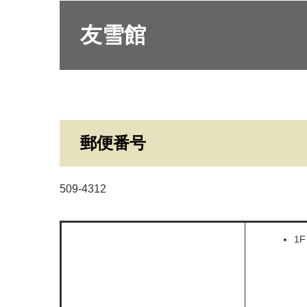
友雪館
郵便番号
509-4312
1F