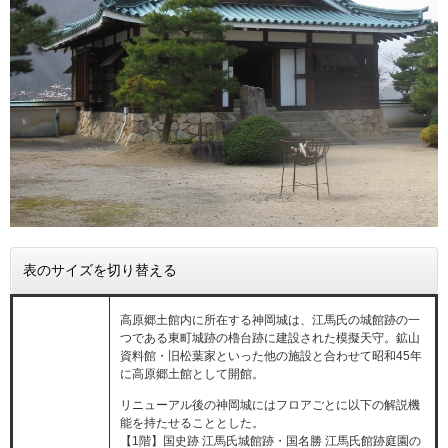
表のサイズを切り替える
高原郷土館内に所在する神岡城は、江馬氏の城館跡の一
つである東町城跡の櫓台跡に建設された模擬天守。鉱山
資料館・旧松葉家といった他の施設と合わせて昭和45年
に高原郷土館として開館。
リニューアル後の神岡城にはフロアごとに以下の解説機
能を持たせることとした。
【1階】国史跡 江馬氏城館跡・国名勝 江馬氏館跡庭園の