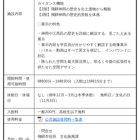
ガイダンス機能
【2階】飛騨神岡の歴史を出土遺物から概観
施設内容
【3階】飛騨神岡の歴史的景観を体感
〇展示の特色
・神岡や江馬氏の歴史を詳細に解説する、見ごたえある
展示
・展示内容を学芸員が分かりやすく解説する映像展示
・パネル・動画はすべて英文を併記し、インバウンドに
対応
・限られた空間を最大限活用し、明るく今後の拡張性を
持たせた空間デザイン
開館時間・使
9時00分～16時30分（入館は16時15分まで）​
用可能時間
休館日・休場
なし（例年12月～3月は冬季休館） 無料日／文化の日
日
（11月3日）
入館料
一般200円、高校生以下無料
公共施設使用料一覧表
使用料金
・問合せ
飛騨市役所 文化振興課
予約・問い合