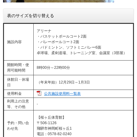
表のサイズを切り替える
アリーナ
・バスケットボールコート2面
施設内容
・バレーボールコート2面
・バドミントン、ソフトミニバレー6面
卓球場、柔剣道場、トレーニング室、会議室（3部屋）
開館時間・使
8時00分～22時00分
用可能時間
休館日・休場
（年末年始）12月29日～1月3日
日
公共施設使用料一覧表
使用料金
利用上の注意
-
等、その他
【桜ヶ丘体育館】
予約・問い合
〒506-1126
わせ先
飛騨市神岡町桜ヶ丘1
電話：0578-82-0240