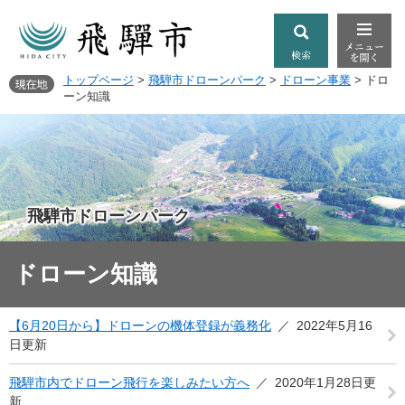
トップページ
>
飛騨市ドローンパーク
>
ドローン事業
>
ドロ
ーン知識
飛騨市ドローンパーク
ドローン知識
【6月20日から】ドローンの機体登録が義務化
2022年5月16
日更新
飛騨市内でドローン飛行を楽しみたい方へ
2020年1月28日更
新