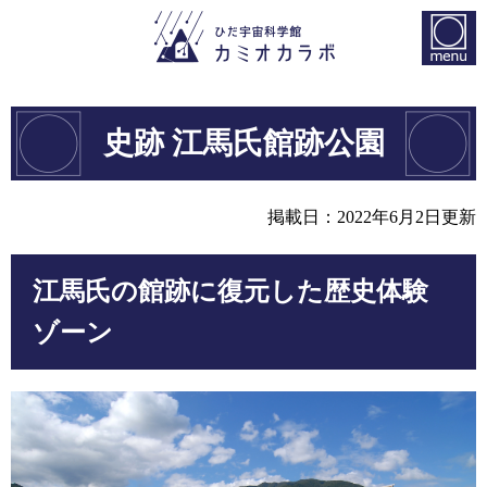
メ
ニ
メ
ニ
ュ
ュ
ー
ー
史跡 江馬氏館跡公園
を
本
飛
文
ば
掲載日：2022年6月2日更新
し
て
江馬氏の館跡に復元した歴史体験
本
文
ゾーン
へ