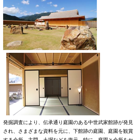
発掘調査により、伝承通り庭園のある中世武家館跡が発見
され、さまざまな資料を元に、下館跡の庭園、庭園を観賞
する会所、主門、土塀などを復元。特に、庭園と会所をセ