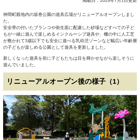
掲載日：2025年7月1日更新
神岡町殿地内の坂巻公園の遊具広場がリニューアルオープンしまし
た。
安全帯の付いたブランコや衛生面に配慮した砂場などすべての子ど
もが一緒に遊んで楽しめるインクルーシブ遊具や、柵の中に人工芝
が敷かれて3歳以下でも安全に遊べる乳幼児ゾーンなど幅広い年齢層
の子どもが楽しめる公園として遊具を更新しました。
新しくなった遊具を前に子どもたちは目を輝かせながら楽しそうに
遊んでいました。
リニューアルオープン後の様子（1）