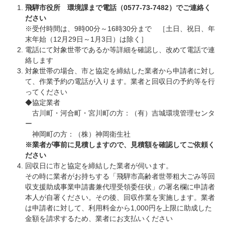
飛騨市役所 環境課まで電話（0577-73-7482）でご連絡く
ださい
※受付時間は、9時00分～16時30分まで ［土日、祝日、年
末年始（12月29日～1月3日）は除く］
電話にて対象世帯であるか等詳細を確認し、改めて電話で連
絡します
対象世帯の場合、市と協定を締結した業者から申請者に対し
て、作業予約の電話が入ります。業者と回収日の予約等を行
ってください
◆協定業者
古川町・河合町・宮川町の方：（有）吉城環境管理センタ
ー
神岡町の方：（株）神岡衛生社
※業者が事前に見積しますので、見積額を確認してご依頼く
ださい
回収日に市と協定を締結した業者が伺います。
その時に業者がお持ちする「飛騨市高齢者世帯粗大ごみ等回
収支援助成事業申請書兼代理受領委任状」の署名欄に申請者
本人が自署ください。その後、回収作業を実施します。業者
は申請者に対して、利用料金から1,000円を上限に助成した
金額を請求するため、業者にお支払いください