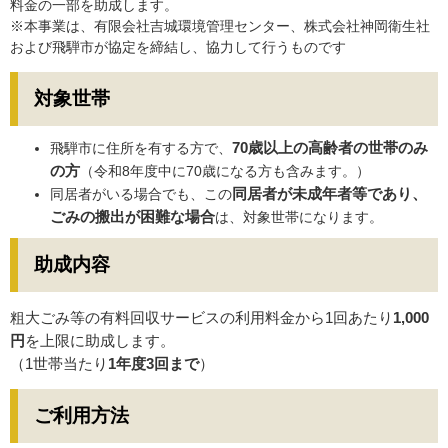
料金の一部を助成します。
※本事業は、有限会社吉城環境管理センター、株式会社神岡衛生社
および飛騨市が協定を締結し、協力して行うものです
対象世帯
70歳以上の高齢者の世帯のみ
飛騨市に住所を有する方で、
の方
（令和8年度中に70歳になる方も含みます。）
同居者が未成年者等であり、
同居者がいる場合でも、この
ごみの搬出が困難な場合
は、対象世帯になります。
助成内容
粗大ごみ等の有料回収サービスの利用料金から1回あたり
1,000
円
を上限に助成します。
（1世帯当たり
1年度3回まで
）
ご利用方法