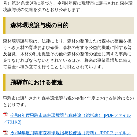
号）第34条第3項に基づき、令和4年度に飛騨市に譲与された森林環
境譲与税の使途を次のとおり公表します。
森林環境譲与税の目的
森林環境譲与税は、法律により、森林の整備または森林の整備を担
うべき人材の育成および確保、森林の有する公益的機能に関する普
及啓発、木材の利用促進その他の森林の整備の促進に関する事業に
充てなければならないとされているほか、将来の事業量増加に備え
て基金へ積み立てを行うことも可能とされています。
飛騨市における使途
飛騨市に譲与された森林環境譲与税の令和4年度における使途は次の
とおりです。
令和4年度飛騨市森林環境譲与税使途（総括表） [PDFファイル
／791KB]
令和4年度飛騨市森林環境譲与税使途（資料） [PDFファイル／