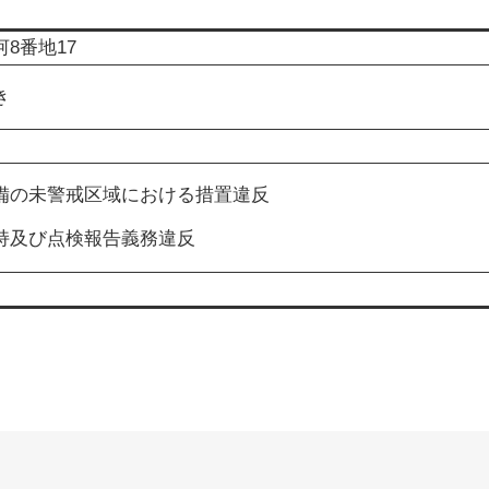
8番地17
き
備の未警戒区域における措置違反
持及び点検報告義務違反