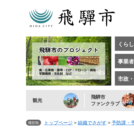
くらし
事業者
市政・
飛騨市
観光
ファンクラブ
トップページ
>
組織でさがす
>
予防課・