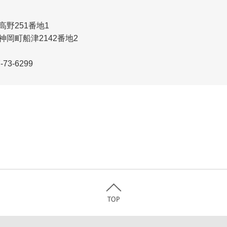
野251番地1
神岡町船津2142番地2
3-6299