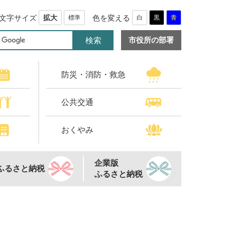
文字サイズ
色を変える
拡大
標準
白
黒
青
市役所の部署
防災・消防・救急
公共交通
おくやみ
企業版
ふるさと納税
ふるさと納税