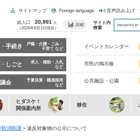
サイトマップ
Foreign language
音声読み上げ
20,991
総人口
サイト内
人
詳細
検索
（2026年8月1日現在）
戸籍・介護・ごみ・
・手続き
イベントカレンダー
子育て など
求人・補助・入札
市民の掲示板
・しごと
など
予算決算・職員採用
公共施設・公園
議会
など
ヒダスケ！
移住
関係案内所
予防消防課
>
違反対象物の公示について