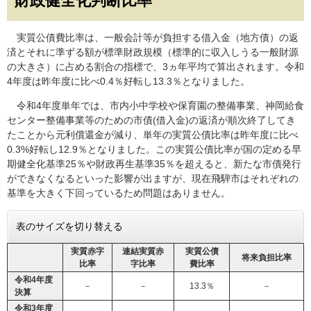
財政健全化判断比率
実質公債費比率は、一般会計等が負担する借入金（地方債）の返
済とそれに準ずる額が標準財政規模（標準的に収入しうる一般財源
の大きさ）に占める割合の指標で、3ヵ年平均で算出されます。令和
4年度は昨年度に比べ0.4％好転し13.3％となりました。
令和4年度単年では、市内小中学校や保育園の整備事業、神岡給食
センター整備事業等のための市債(借入金)の返済が順次終了してき
たことから元利償還金が減り、単年の実質公債比率は昨年度に比べ
0.3%好転し12.9％となりました。この実質公債比率が国の定める早
期健全化基準25％や財政再生基準35％を超えると、新たな市債発行
ができなくなるといった影響が出ますが、現在飛騨市はそれぞれの
基準を大きく下回っているため問題はありません。
表のサイズを切り替える
実質赤字
連結実質赤
実質公債
将来負担比率
比率
字比率
費比率
令和4年度
－
－
13.3％
－
決算
令和3年度