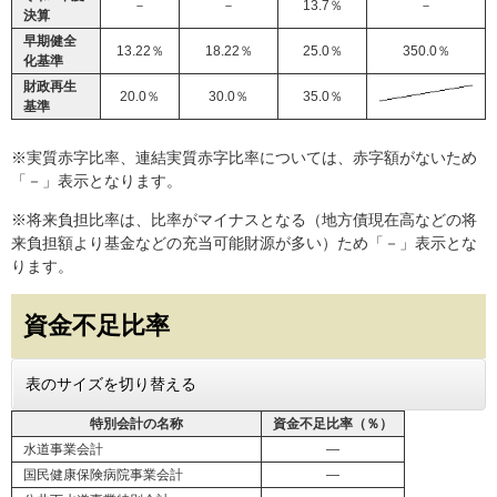
－
－
13.7％
－
決算
早期健全
13.22％
18.22％
25.0％
350.0％
化基準
財政再生
20.0％
30.0％
35.0％
基準
※実質赤字比率、連結実質赤字比率については、赤字額がないため
「－」表示となります。
※将来負担比率は、比率がマイナスとなる（地方債現在高などの将
来負担額より基金などの充当可能財源が多い）ため「－」表示とな
ります。
​資金不足比率
表のサイズを切り替える
特別会計の名称
資金不足比率（％）
水道事業会計
―
国民健康保険病院事業会計
―