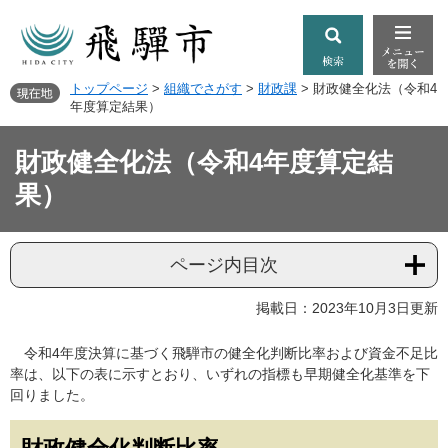
トップページ
>
組織でさがす
>
財政課
>
財政健全化法（令和4
年度算定結果）
財政健全化法（令和4年度算定結
果）
ページ内目次
掲載日：2023年10月3日更新
令和4年度決算に基づく飛騨市の健全化判断比率および資金不足比
率は、以下の表に示すとおり、いずれの指標も早期健全化基準を下
回りました。