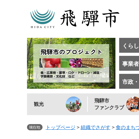
くらし
事業者
市政・
飛騨市
観光
ファンクラブ
トップページ
>
組織でさがす
>
食のまち