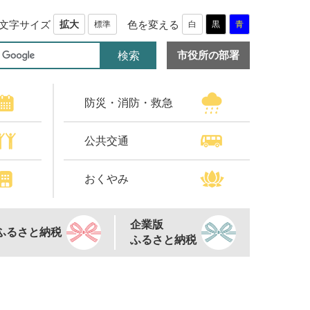
文字サイズ
色を変える
拡大
標準
白
黒
青
市役所の部署
防災・消防・救急
公共交通
おくやみ
企業版
ふるさと納税
ふるさと納税