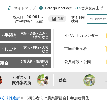
サイトマップ
Foreign language
音声読み上げ
20,991
総人口
サイト内
人
詳細
検索
（2026年8月1日現在）
戸籍・介護・ごみ・
・手続き
イベントカレンダー
子育て など
求人・補助・入札
市民の掲示板
・しごと
など
予算決算・職員採用
公共施設・公園
議会
など
ヒダスケ！
移住
関係案内所
づくり推進課
>
【初心者向け農業講習会】参加者募集