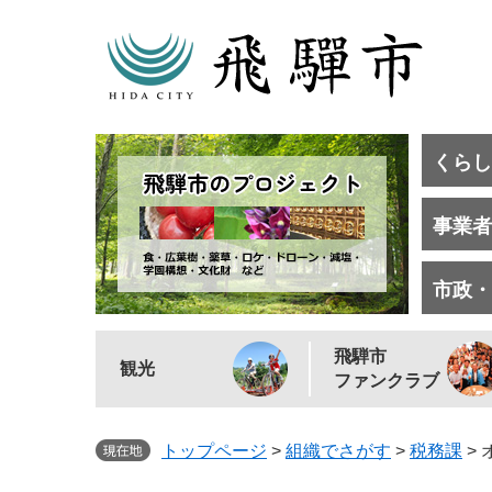
くらし
事業者
市政・
飛騨市
観光
ファンクラブ
トップページ
>
組織でさがす
>
税務課
>