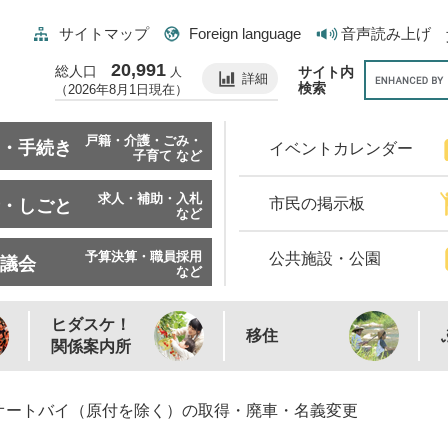
サイトマップ
Foreign language
音声読み上げ
20,991
総人口
サイト内
人
詳細
検索
（2026年8月1日現在）
戸籍・介護・ごみ・
・手続き
イベントカレンダー
子育て など
求人・補助・入札
市民の掲示板
・しごと
など
予算決算・職員採用
公共施設・公園
議会
など
ヒダスケ！
移住
関係案内所
オートバイ（原付を除く）の取得・廃車・名義変更