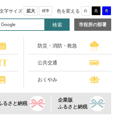
文字サイズ
色を変える
拡大
標準
白
黒
青
市役所の部署
防災・消防・救急
公共交通
おくやみ
企業版
ふるさと納税
ふるさと納税