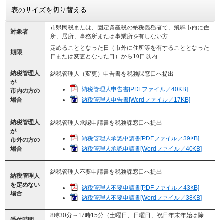
表のサイズを切り替える
市県民税または、固定資産税の納税義務者で、飛騨市内に住
対象者
所、居所、事務所または事業所を有しない方
定めることとなった日（市外に住所等を有することとなった
期限
日または変更となった日）から10日以内
納税管理人
納税管理人（変更）申告書を税務課窓口へ提出
が
納税管理人申告書​[PDFファイル／40KB]
市内の方の
納税管理人申告書​[Wordファイル／17KB]
場合
納税管理人
納税管理人承認申請書を税務課窓口へ提出​
が
納税管理人承認申請書[PDFファイル／39KB]
市外の方の
納税管理人承認申請書[Wordファイル／40KB]
場合
納税管理人不要申請書を税務課窓口へ提出
納税管理人
を定めない
納税管理人不要申請書​[PDFファイル／43KB]
場合
納税管理人不要申請書​[Wordファイル／38KB]
8時30分～17時15分（土曜日、日曜日、祝日年末年始は除
受付時間