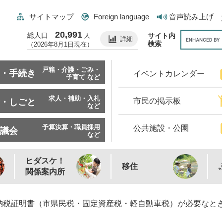
サイトマップ
Foreign language
音声読み上げ
20,991
総人口
サイト内
人
詳細
検索
（2026年8月1日現在）
戸籍・介護・ごみ・
・手続き
イベントカレンダー
子育て など
求人・補助・入札
市民の掲示板
・しごと
など
予算決算・職員採用
公共施設・公園
議会
など
ヒダスケ！
移住
関係案内所
納税証明書（市県民税・固定資産税・軽自動車税）が必要なと