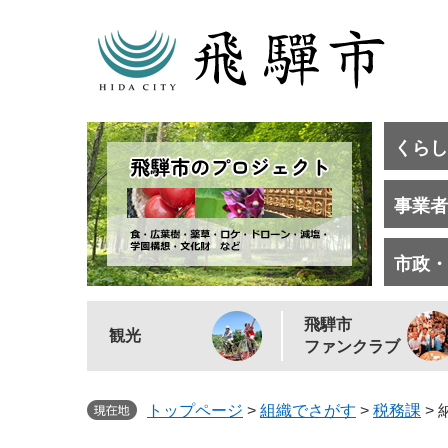
くらし
事業者
市政・
飛騨市
観光
ファンクラブ
トップページ
>
組織でさがす
>
税務課
>