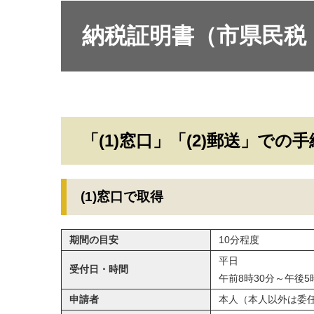
納税証明書（市県民税
「(1)窓口」「(2)郵送」での
(1)窓口で取得
期間の目安
10分程度
平日
受付日・時間
午前8時30分～午後5
申請者
本人（本人以外は委