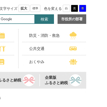
文字サイズ
色を変える
拡大
標準
白
黒
青
市役所の部署
防災・消防・救急
公共交通
おくやみ
企業版
ふるさと納税
ふるさと納税
き