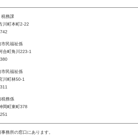
 税務課
市古川町本町2-22
742
務市民福祉係
河合町角川223-1
380
務市民福祉係
宮川町林50-1
311
務税務係
市神岡町東町378
251
興事務所の窓口にあります。