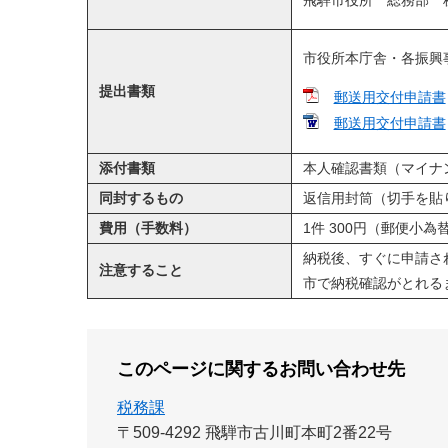
​飛騨市役所 総務部 
市役所本庁舎・各振興
提出書類
郵送用交付申請書
郵送用交付申請書
添付書類
本人確認書類​（マイ
同封するもの
返信用封筒（切手を貼
費用（手数料）
1件 300円（郵便小
納税後、すぐに申請さ
注意すること
市で納税確認がとれる
このページに関するお問い合わせ先
税務課
〒509-4292
飛騨市古川町本町2番22号