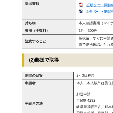
提出書類
証明交付・閲覧
証明交付・閲覧
持ち物
本人確認書類​（マイ
費用（手数料）
1件 300円
納税後、すぐに申請
注意すること
市で納税確認がとれ
(2)郵送で取得
期間の目安
2～3日程度
申請者
本人（本人以外は委任
郵送申請
〒509-4292
手続き方法
岐阜県飛騨市古川町本町