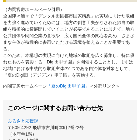
（内閣官房ホームぺージ引用）
全国津々浦々で「デジタル田園都市国家構想」の実現に向けた取組
を力強く進めていくためには、地方の創意工夫がなされた独自の取
組を積極的に横展開していくことが必要であることに加えて、地方
公共団体や民間企業の意欲や、広く国民全体の関心を高め、さまざ
まな主体が積極的に参画いただける環境を整えることが重要であ
る。
このため、本構想の実現に向けた地域の取組を広く募集し、特に優
れたものを表彰する「Digi田甲子園」を開催することとし、まずは
地域における中核的な取組主体の1つである自治体を対象として、
『夏のDigi田（デジデン）甲子園』を実施する。
内閣官房ホームページ
「夏のDigi田甲子園」
＜外部リンク＞
このページに関するお問い合わせ先
ふるさと応援課
〒509-4292
飛騨市古川町本町2番22号
（本庁舎1階）