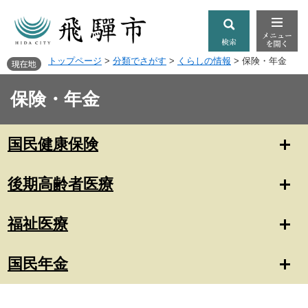
トップページ
>
分類でさがす
>
くらしの情報
>
保険・年金
保険・年金
国民健康保険
後期高齢者医療
福祉医療
国民年金