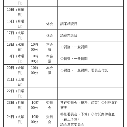
日）
15日（日曜
日）
16日（月曜
休会
議案精読日
日）
17日（火曜
休会
議案精読日
日）
18日（水曜
10時
本会
◇質疑・一般質問
日）
00分
議
19日（木曜
10時
本会
◇質疑・一般質問
日）
00分
議
20日（金曜
10時
本会
◇質疑・一般質問、委員会付託
日）
00分
議
21日（土曜
日）
22日（日曜
日）
23日（月曜
10時
委員
常任委員会（総務、産業）◇付託案件
日）
00分
会
審査
特別委員会（予算）◇付託案件審査
24日（火曜
10時
委員
〈補正予算〉
日）
00分
会
議会運営委員会