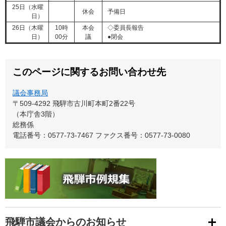
25日（水曜
休会
予備日
日）
26日（木曜
10時
本会
◇委員長報告
日）
00分
議
​●閉会
このページに関するお問い合わせ先
議会事務局
〒509-4292
飛騨市古川町本町2番22号
（本庁舎3階）
総務係
電話番号：0577-73-7467
ファクス番号：0577-73-0080
飛騨市議会からのお知らせ