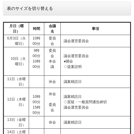
表のサイズを切り替える
月日（曜
会議
時間
事項
日）
名
6月3日（火
10時
委員
議会運営委員会
曜日）
00分
会
9時
委員
00分
会
議会運営委員会
10日（火
10時
本会
●開会
曜日）
00分
議
◇提案説明
11日（水曜
休会
議案精読日
日）
休会
10時
議案精読日
12日（木曜
00分
◇質疑・一般質問通告締切
日）
委員
15時
議会運営委員会
会
00分
13日（金曜
休会
議案精読日
日）
14日（土曜