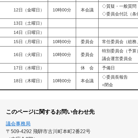
◇質疑・一般質問
12日（金曜日）
10時00分
本会議
◇委員会付託（条
13日（土曜日）
14日（日曜日）
15日（月曜日）
10時00分
委員会
常任委員会（総務
特別委員会（予算
16日（火曜日）
10時00分
委員会
議会運営委員会
17日（水曜日）
休 会
予備日
◇委員長報告
18日（木曜日）
10時00分
本会議
○閉会
このページに関するお問い合わせ先
議会事務局
〒509-4292
飛騨市古川町本町2番22号