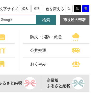
文字サイズ
色を変える
拡大
標準
白
黒
青
市役所の部署
防災・消防・救急
公共交通
おくやみ
企業版
ふるさと納税
ふるさと納税