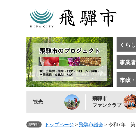
くらし
事業者
市政・
飛騨市
観光
ファンクラブ
トップページ
>
飛騨市議会
>
令和7年 