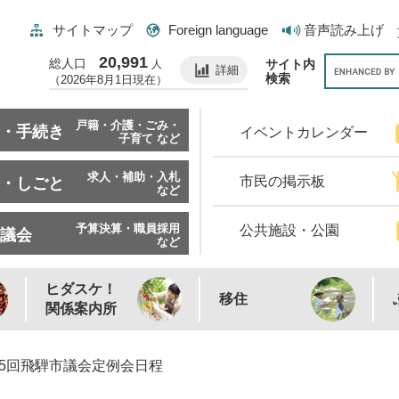
サイトマップ
Foreign language
音声読み上げ
20,991
総人口
サイト内
人
詳細
検索
（2026年8月1日現在）
戸籍・介護・ごみ・
・手続き
イベントカレンダー
子育て など
求人・補助・入札
市民の掲示板
・しごと
など
予算決算・職員採用
公共施設・公園
議会
など
ヒダスケ！
移住
関係案内所
第5回飛騨市議会定例会日程