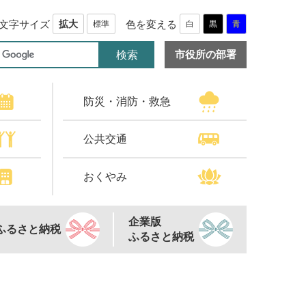
文字サイズ
色を変える
拡大
標準
白
黒
青
市役所の部署
防災・消防・救急
公共交通
おくやみ
企業版
ふるさと納税
ふるさと納税