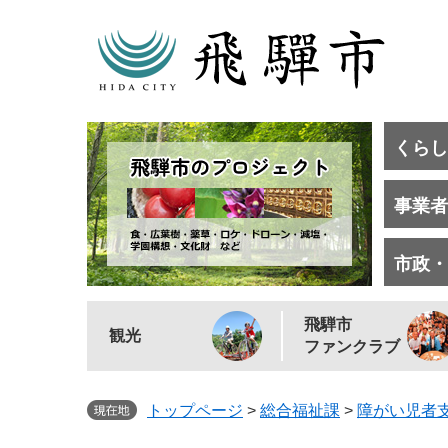
くらし
事業者
市政・
飛騨市
観光
ファンクラブ
トップページ
>
総合福祉課
>
障がい児者