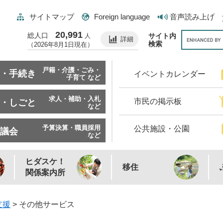
サイトマップ
Foreign language
音声読み上げ
20,991
総人口
サイト内
人
詳細
検索
（2026年8月1日現在）
戸籍・介護・ごみ・
・手続き
イベントカレンダー
子育て など
求人・補助・入札
市民の掲示板
・しごと
など
予算決算・職員採用
公共施設・公園
議会
など
ヒダスケ！
移住
関係案内所
支援
>
その他サービス