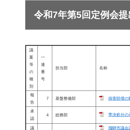
令和7年第5回定例会提
議
案
一
等
連
担当部
名称
の
番
種
号
別
報
7
基盤整備部
損害賠償の
告
承
専決処分の
総務部
4
認
議
飛騨市議会