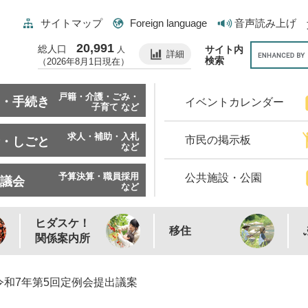
サイトマップ
Foreign language
音声読み上げ
20,991
総人口
サイト内
人
詳細
検索
（2026年8月1日現在）
戸籍・介護・ごみ・
・手続き
イベントカレンダー
子育て など
求人・補助・入札
市民の掲示板
・しごと
など
予算決算・職員採用
公共施設・公園
議会
など
ヒダスケ！
移住
関係案内所
令和7年第5回定例会提出議案