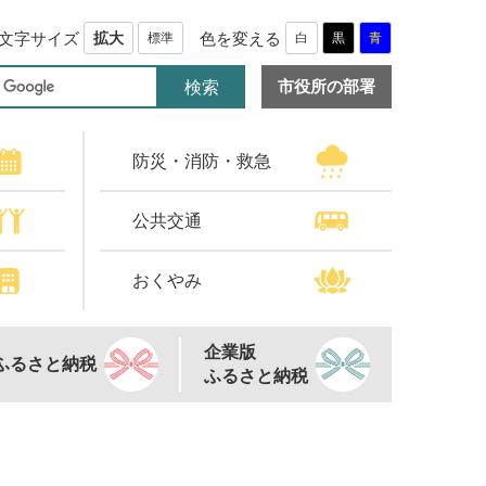
文字サイズ
色を変える
拡大
標準
白
黒
青
市役所の部署
防災・消防・救急
公共交通
おくやみ
企業版
ふるさと納税
ふるさと納税