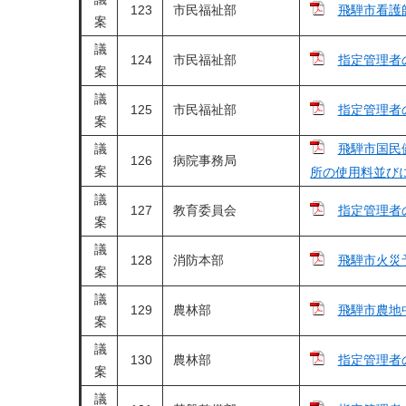
123
​市民福祉部
飛騨市看護
案
議
124
市民福祉部
指定管理者
案
議
125
市民福祉部
指定管理者
案
議
飛騨市国民
126
病院事務局
案
所の使用料並び
議
127
教育委員会
指定管理者
案
議
128
消防本部
飛騨市火災
案
議
129
農林部
飛騨市農地
案
議
130
農林部
指定管理者
案
議