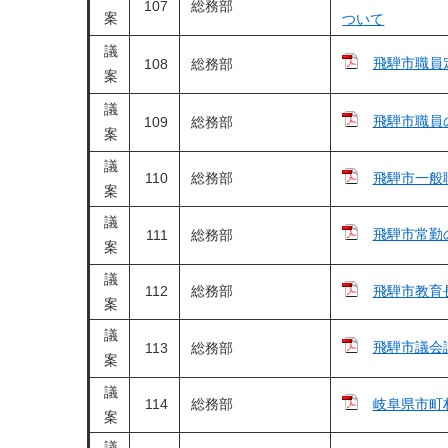
107
総務部
案
ついて
議
飛騨市職員
108
総務部
案
議
飛騨市職員
109
総務部
案
議
110
総務部
飛騨市一般
案
議
飛騨市常勤
総務部
111
案
議
112
総務部
飛騨市教育
案
議
飛騨市議会
総務部
113
案
議
114
総務部
岐阜県市町
案
議