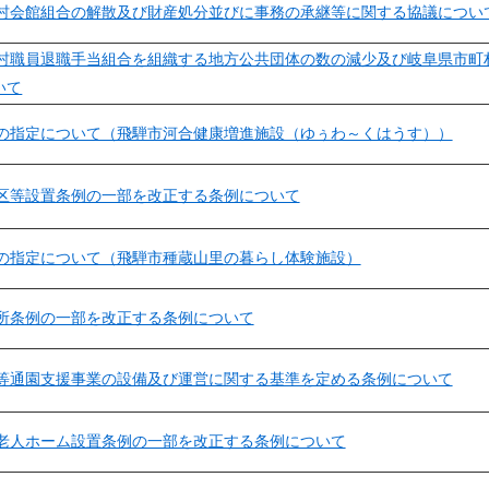
村会館組合の解散及び財産処分並びに事務の承継等に関する協議につい
村職員退職手当組合を組織する地方公共団体の数の減少及び岐阜県市町
いて
の指定について（飛騨市河合健康増進施設（ゆぅわ～くはうす））
区等設置条例の一部を改正する条例について
の指定について（飛騨市種蔵山里の暮らし体験施設）
所条例の一部を改正する条例について
等通園支援事業の設備及び運営に関する基準を定める条例について
老人ホーム設置条例の一部を改正する条例について