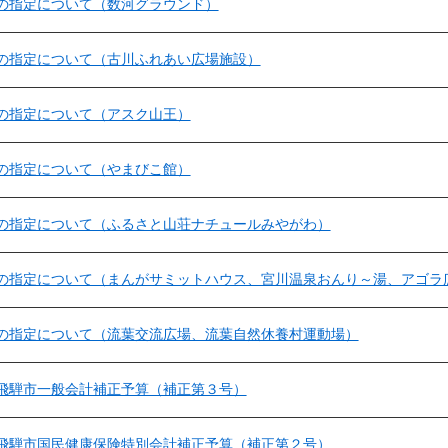
の指定について（数河グラウンド）
の指定について（古川ふれあい広場施設）
の指定について（アスク山王）
の指定について（やまびこ館）
の指定について（ふるさと山荘ナチュールみやがわ）
の指定について（まんがサミットハウス、宮川温泉おんり～湯、アゴラ
の指定について（流葉交流広場、流葉自然休養村運動場）
飛騨市一般会計補正予算（補正第３号）
飛騨市国民健康保険特別会計補正予算（補正第２号）