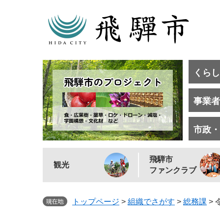
くらし
事業者
市政・
飛騨市
観光
ファンクラブ
トップページ
>
組織でさがす
>
総務課
>