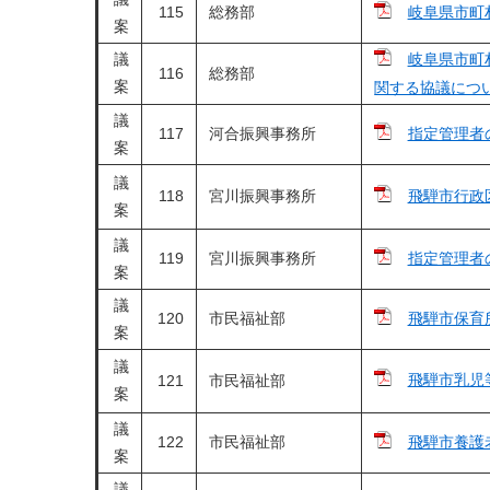
115
総務部
岐阜県市町
案
議
岐阜県市町
116
​総務部
案
関する協議につ
議
117
河合振興事務所
指定管理者
案
議
118
宮川振興事務所
飛騨市行政
案
議
119
宮川振興事務所
指定管理者
案
議
120
市民福祉部
飛騨市保育
案
議
飛騨市乳児
121
市民福祉部
案
議
122
市民福祉部
飛騨市養護
案
議