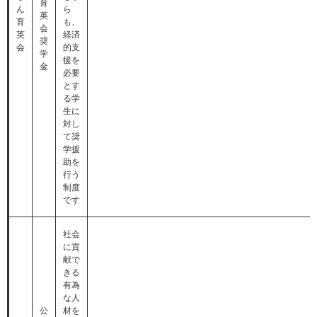
育
ん
ら
英
育
も、
会
英
経済
奨
会
的支
学
援を
金
必要
とす
る学
生に
対し
て奨
学援
助を
行う
制度
です
社会
に貢
献で
きる
有為
な人
公
材を