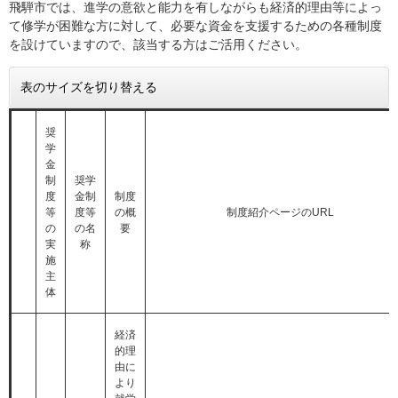
飛騨市では、進学の意欲と能力を有しながらも経済的理由等によっ
て修学が困難な方に対して、必要な資金を支援するための各種制度
を設けていますので、該当する方はご活用ください。
表のサイズを切り替える
奨
学
金
制
奨学
度
金制
制度
等
度等
の概
制度紹介ページのURL
の
の名
要
実
称
施
主
体
経済
的理
由に
より