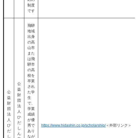
制度
です
飛騨
地域
出身
の高
山市
また
は飛
騨市
の高
校を
卒業
公
され
益
公
た学
財
益
生
団
財
で、
法
団
学業
人
法
成績
ひ
人
が優
だ
ひ
秀で
https://www.hidashin.co.jp/scholarship/
＜外部リンク＞
し
だ
あり
ん
し
なが