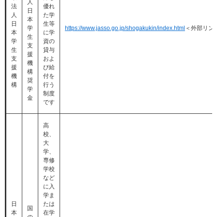
人
法
優れ
日
人
た学
本
日
生等
学
https://www.jasso.go.jp/shogakukin/index.html
＜外部リン
本
に学
生
学
資の
支
生
貸与
援
支
およ
機
援
び給
構
機
付を
奨
構
行う
学
制度
金
です
高
校、
大
学、
専修
学校
など
に入
学ま
日
たは
国
本
在学
の