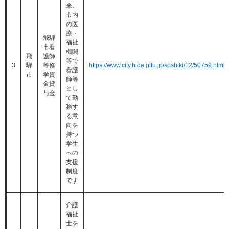
来、
市内
の医
療・
飛騨
福祉
市看
機関
飛
護師
等で
3
騨
等修
https://www.city.hida.gifu.jp/soshiki/12/50759.html
看護
市
学資
師等
金貸
とし
与金
て勤
務す
る意
向を
持つ
学生
への
支援
制度
です
介護
福祉
士を