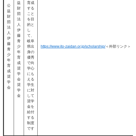
益
育成
公
財
する
益
団
こと
財
法
を目
団
人
的と
法
伊
し
人
藤
て、
伊
青
岐阜
藤
少
県出
https://www.ito-zaidan.or.jp/scholarship/
＜外部リンク＞
青
年
身の
少
育
優秀
年
成
で向
育
奨
学心
成
学
にも
奨
会
える
学
奨
学生
会
学
に対
金
して
奨学
金を
給付
する
制度
です