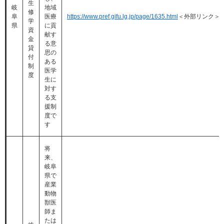
生
岐
地域
修
阜
医療
https://www.pref.gifu.lg.jp/page/1635.html
＜外部リンク＞
学
県
に貢
資
献す
金
る意
貸
思の
付
ある
制
医学
度
生に
対す
る支
援制
度で
す
将
来、
岐阜
県で
産業
動物
獣医
師ま
たは