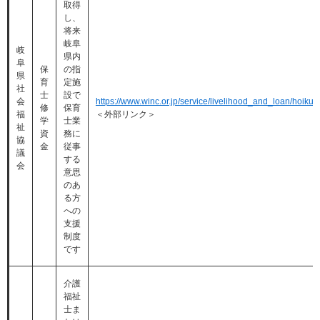
取得
し、
将来
岐阜
岐
県内
阜
保
の指
県
育
定施
社
士
設で
会
https://www.winc.or.jp/service/livelihood_and_loan/hoiku
修
保育
福
＜外部リンク＞
学
士業
祉
資
務に
協
金
従事
議
する
会
意思
のあ
る方
への
支援
制度
です
介護
福祉
士ま