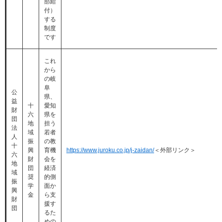
部給
付）
する
制度
です
これ
から
の岐
阜
公
県、
益
十
愛知
財
六
県を
団
地
担う
法
域
若者
人
振
の教
十
興
育機
https://www.juroku.co.jp/j-zaidan/
＜外部リンク＞
六
財
会を
地
団
経済
域
奨
的側
振
学
面か
興
金
ら支
財
援す
団
るた
めの