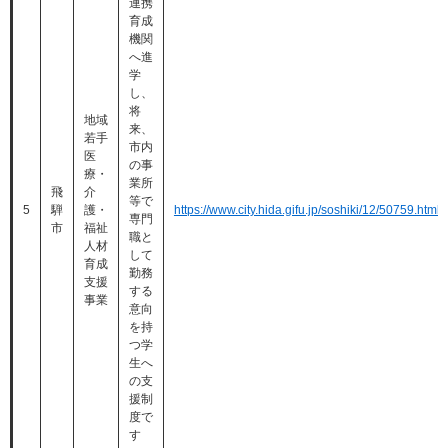
連携
育成
機関
へ進
学
し、
将
地域
来、
若手
市内
医
の事
療・
業所
飛
介
等で
5
騨
護・
https://www.city.hida.gifu.jp/soshiki/12/50759.html
専門
市
福祉
職と
人材
して
育成
勤務
支援
する
事業
意向
を持
つ学
生へ
の支
援制
度で
す