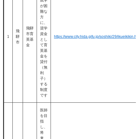
就学
が困
難な
方
に、
飛騨
奨学
飛
市育
資金
1
騨
https://www.city.hida.gifu.jp/soshiki/29/ikueikikin.ht
英基
とし
市
金
て育
英基
金を
貸付
（無
利
子）
する
制度
です
医師
を目
指
し、
将
来、