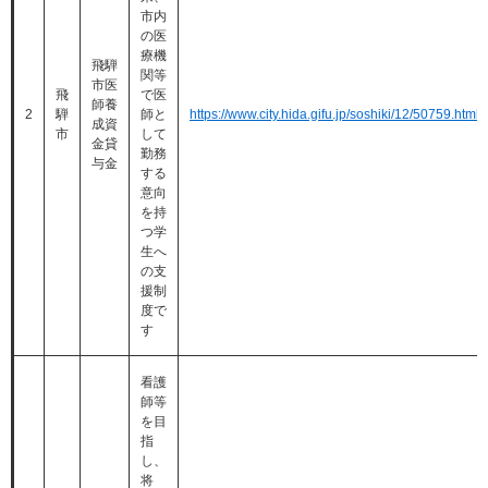
市内
の医
療機
飛騨
関等
市医
飛
で医
師養
2
騨
師と
https://www.city.hida.gifu.jp/soshiki/12/50759.html
成資
市
して
金貸
勤務
与金
する
意向
を持
つ学
生へ
の支
援制
度で
す
看護
師等
を目
指
し、
将