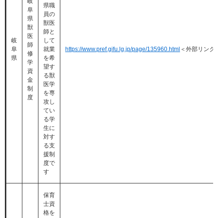
岐
県職
阜
員の
県
獣医
獣
師と
医
岐
して
師
阜
就業
https://www.pref.gifu.lg.jp/page/135960.html
＜外部リンク
修
県
を希
学
望す
資
る獣
金
医学
制
を専
度
攻し
てい
る学
生に
対す
る支
援制
度で
す
保育
士資
格を