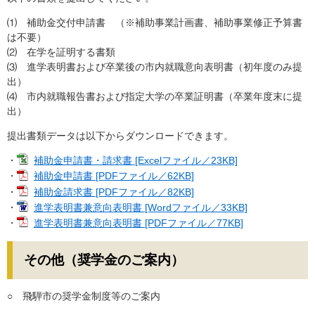
⑴ 補助金交付申請書 （※補助事業計画書、補助事業修正予算書
は不要）
⑵ 在学を証明する書類
⑶ 進学表明書および卒業後の市内就職意向表明書（初年度のみ提
出）
⑷ 市内就職報告書および指定大学の卒業証明書（卒業年度末に提
出）
提出書類データは以下からダウンロードできます。
・
補助金申請書・請求書 [Excelファイル／23KB]
・
補助金申請書 [PDFファイル／62KB]
・
補助金請求書 [PDFファイル／82KB]
・
進学表明書兼意向表明書 [Wordファイル／33KB]
・
進学表明書兼意向表明書 [PDFファイル／77KB]
その他（奨学金のご案内）
○ 飛騨市の奨学金制度等のご案内