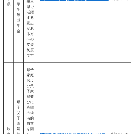
岐阜
県
学
県で
生
活躍
等
する
奨
意志
学
があ
金
る方
への
支援
制度
です
母子
家庭
およ
び父
子家
庭並
母
びに
子
寡婦
父
の経
子
済的
寡
自立
岐
婦
を図