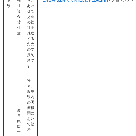
阜
福
り、
https://www.pref.gifu.lg.jp/page/1260.html
＜外部リンク＞
県
祉
あわ
資
せて
金
児童
貸
の福
付
祉を
金
推進
する
ため
の支
援制
度で
す
将
来、
岐阜
県内
の医
療機
岐
関に
阜
おい
県
て勤
医
務
学
し、