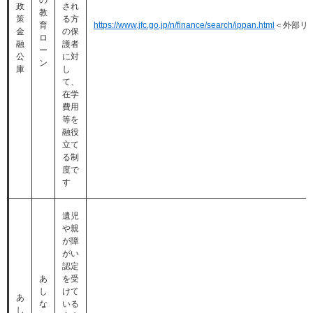
政
され
教
策
る方
育
https://www.jfc.go.jp/n/finance/search/ippan.html
＜外部リ
金
の保
ロ
融
護者
ー
公
に対
ン
庫
し
て、
在学
費用
等を
融役
立て
る制
度で
す
遺児
や親
が障
がい
認定
あ
を受
し
けて
あ
な
いる
し