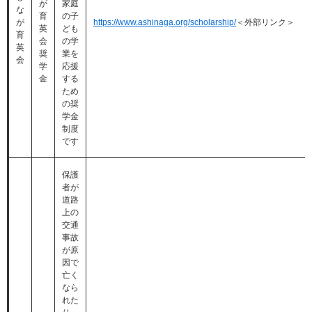
が
家庭
な
育
の子
が
https://www.ashinaga.org/scholarship/
＜外部リンク＞
英
ども
育
会
の学
英
奨
業を
会
学
応援
金
する
ため
の奨
学金
制度
です
保護
者が
道路
上の
交通
事故
が原
因で
亡く
なら
れた