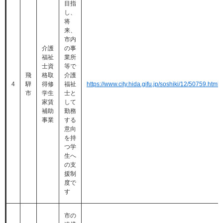
目指
し、
将
来、
市内
介護
の事
福祉
業所
士資
等で
飛
格取
介護
4
騨
得修
福祉
https://www.city.hida.gifu.jp/soshiki/12/50759.html
市
学生
士と
家賃
して
補助
勤務
事業
する
意向
を持
つ学
生へ
の支
援制
度で
す
市の