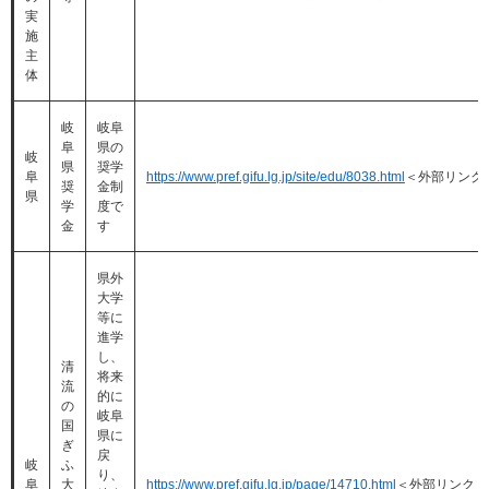
実
施
主
体
岐
岐阜
阜
県の
岐
県
奨学
阜
https://www.pref.gifu.lg.jp/site/edu/8038.html
＜外部リンク
奨
金制
県
学
度で
金
す
県外
大学
等に
進学
し、
清
将来
流
的に
の
岐阜
国
県に
ぎ
戻
岐
ふ
り、
阜
大
https://www.pref.gifu.lg.jp/page/14710.html
＜外部リンク＞