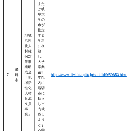
また
は岐
阜大
学の
市が
指定
地域
する
活性
学科
化人
に在
材確
籍
保対
し、
策事
大学
業助
卒業
飛
成金
後3
7
騨
https://www.city.hida.gifu.jp/soshiki/9/59853.html
「地
年以
市
域活
内に
性化
飛騨
人材
市に
育成
転入
支援
し市
事
内就
業」
職し
よう
とす
る学