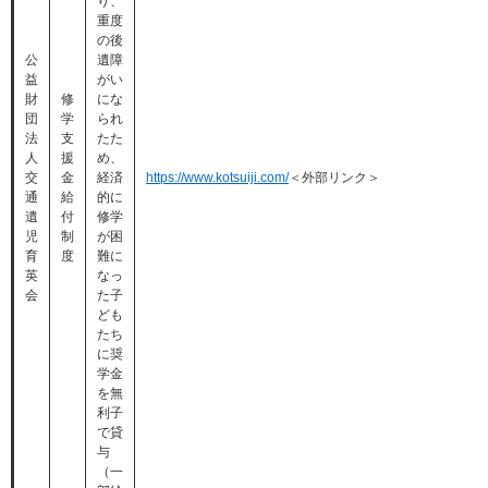
り、
重度
の後
公
遺障
益
がい
財
修
にな
団
学
られ
法
支
たた
人
援
め、
交
金
経済
https://www.kotsuiji.com/
＜外部リンク＞
通
給
的に
遺
付
修学
児
制
が困
育
度
難に
英
なっ
会
た子
ども
たち
に奨
学金
を無
利子
で貸
与
（一