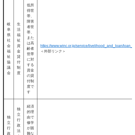
低所
得世
帯、
障害
岐
生
者世
阜
活
帯、
県
福
また
社
祉
は高
会
資
https://www.winc.or.jp/service/livelihood_and_loan/loan_o
齢者
福
金
＜外部リンク＞
世帯
祉
貸
に対
協
付
する
議
制
資金
会
度
の貸
付制
度で
す
経済
独
的理
立
独
由で
行
立
修学
政
行
が困
法
政
難な