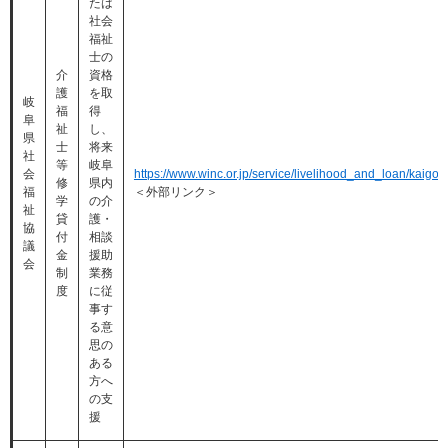
たは
社会
福祉
士の
介
資格
護
を取
岐
福
得
阜
祉
し、
県
士
将来
社
等
岐阜
会
https://www.winc.or.jp/service/livelihood_and_loan/kaigo
修
県内
福
＜外部リンク＞
学
の介
祉
貸
護・
協
付
相談
議
金
援助
会
制
業務
度
に従
事す
る意
思の
ある
方へ
の支
援