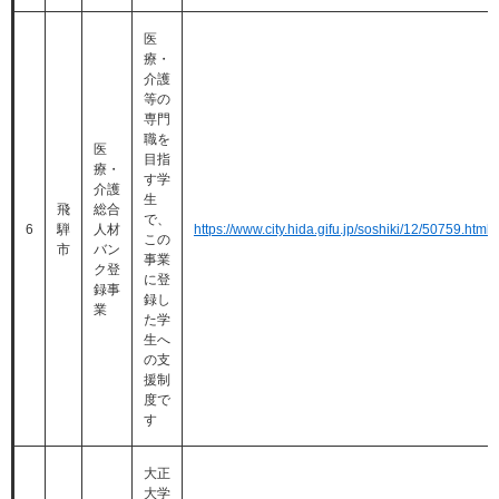
医
療・
介護
等の
専門
職を
医
目指
療・
す学
介護
生
飛
総合
で、
6
騨
人材
https://www.city.hida.gifu.jp/soshiki/12/50759.html
この
市
バン
事業
ク登
に登
録事
録し
業
た学
生へ
の支
援制
度で
す
大正
大学