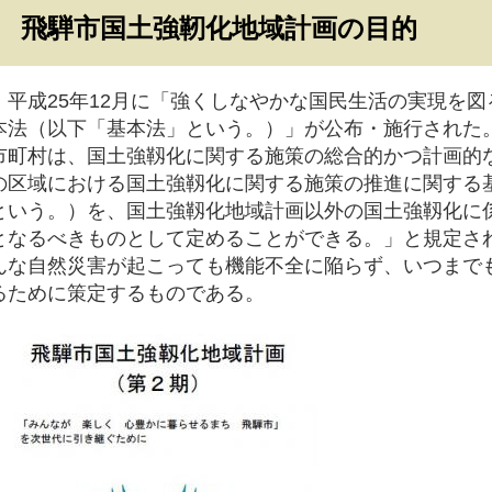
飛騨市国土強靭化地域計画の目的
​ 平成25年12月に「強くしなやかな国民生活の実現を
本法（以下「基本法」という。）」が公布・施行された。
市町村は、国土強靱化に関する施策の総合的かつ計画的
の区域における国土強靱化に関する施策の推進に関する
という。）を、国土強靱化地域計画以外の国土強靱化に
となるべきものとして定めることができる。」と規定さ
んな自然災害が起こっても機能不全に陥らず、いつまで
るために策定するものである。