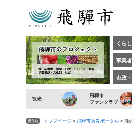
くらし
事業者
市政・
飛騨市
観光
ファンクラブ
トップページ
>
飛騨市防災ポータル
>
飛