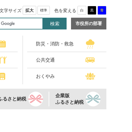
文字サイズ
色を変える
拡大
標準
白
黒
青
市役所の部署
防災・消防・救急
公共交通
おくやみ
企業版
ふるさと納税
ふるさと納税