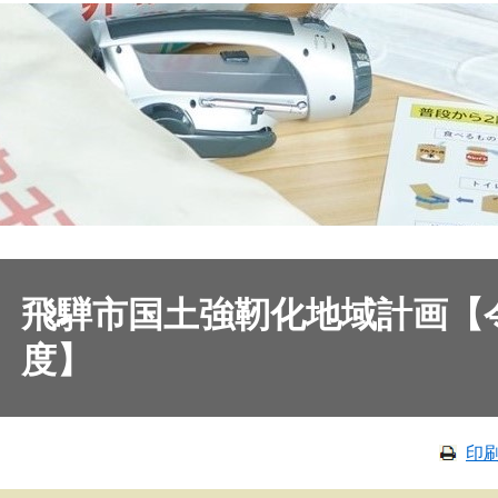
飛騨市国土強靭化地域計画【
度】
印