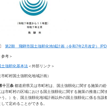
第2期 飛騨市国土強靭化地域計画（令和7年2月改定） [PDF
＜参考＞
国土強靭化基本法
＜外部リンク＞
（市町村国土強靭化地域計画）
第十三条
都道府県又は市町村は、国土強靱化に関する施策の総
又は市町村の区域における国土強靱化に関する施策の推進に関
いう。）を、国土強靱化地域計画以外の国土強靱化に係る当該
として定めることができる。