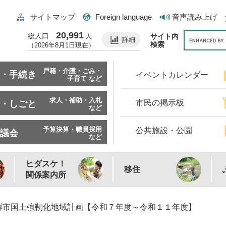
サイトマップ
Foreign language
音声読み上げ
20,991
総人口
サイト内
人
詳細
検索
（2026年8月1日現在）
戸籍・介護・ごみ・
・手続き
イベントカレンダー
子育て など
求人・補助・入札
市民の掲示板
・しごと
など
予算決算・職員採用
公共施設・公園
議会
など
ヒダスケ！
移住
関係案内所
騨市国土強靭化地域計画【令和７年度～令和１１年度】