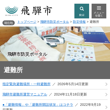
トップページ
>
飛騨市防災ポータル
>
防災情報
>
避難所
飛騨市防災ポータル
避難所
指定緊急避難場所・一時避難所
2026年5月14日更新
飛騨市避難所運営マニュアル
2024年11月18日更新
●「避難情報」や「避難所開設状況」はコチラ
2022年9月19
日更新