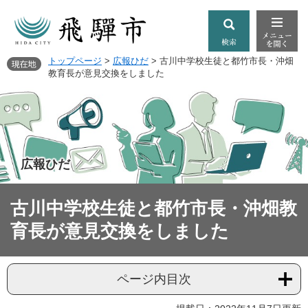
トップページ
>
広報ひだ
>
古川中学校生徒と都竹市長・沖畑
教育長が意見交換をしました
広報ひだ
古川中学校生徒と都竹市長・沖畑教
育長が意見交換をしました
ページ内目次