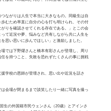
のつながりは人生で本当に大きなもの。同級生は自
を歩むため率直に自分の心を打ち明けられ、その付
ながりを確認させてくれる存在である。」とこの会
まって近況や夢、悩みなど共有しながら共に人生を
生を思い思いに歩んでほしい」と激励しました。
会場では下野燿さんと橋本有彩さんが登壇し、周り
責任を持つこと、失敗を恐れずたくさんの事に挑戦
支援学校の恩師が登壇され、思い出や近況を話さ
では会場が閉まるまで談笑したり一緒に写真を撮っ
実習生の外国籍市民ウェンさん（20歳）とアインさ