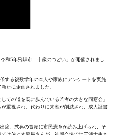
「令和5年飛騨市二十歳のつどい」が開催されまし
関係する複数学年の本人や家族にアンケートを実施
て新たに企画されました。
としての道を既に歩んでいる若者の大きな同窓会」
ムが重視され、代わりに来賓が削減され、成人証書
が出席。式典の冒頭に市民憲章が読み上げられ、そ
場では佐々木龍馬さんが、神岡会場では三浦大生さ