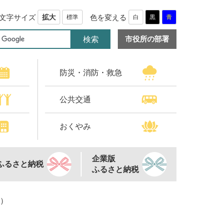
文字サイズ
色を変える
拡大
標準
白
黒
青
市役所の部署
防災・消防・救急
公共交通
おくやみ
企業版
ふるさと納税
ふるさと納税
送）