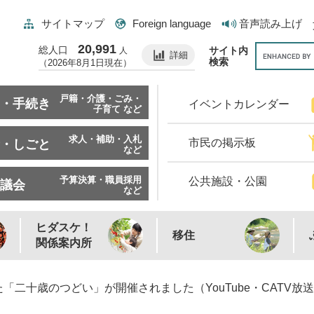
サイトマップ
Foreign language
音声読み上げ
20,991
総人口
サイト内
人
詳細
検索
（2026年8月1日現在）
戸籍・介護・ごみ・
・手続き
イベントカレンダー
子育て など
求人・補助・入札
市民の掲示板
・しごと
など
予算決算・職員採用
公共施設・公園
議会
など
ヒダスケ！
移住
関係案内所
「二十歳のつどい」が開催されました（YouTube・CATV放