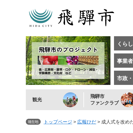
くらし
事業者
市政・
飛騨市
観光
ファンクラブ
トップページ
>
広報ひだ
>
成人式を改めた