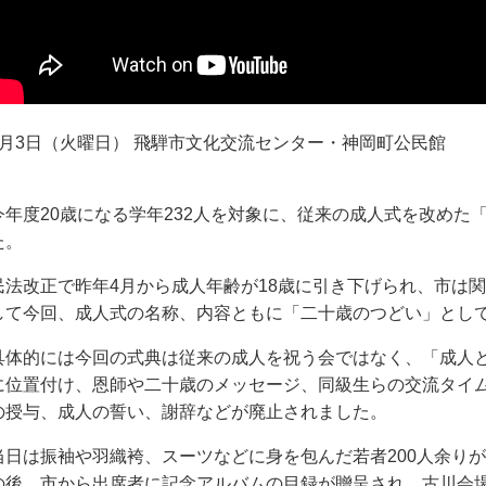
1月3日（火曜日） 飛騨市文化交流センター・神岡町公民館
今年度20歳になる学年232人を対象に、従来の成人式を改めた
た。
民法改正で昨年4月から成人年齢が18歳に引き下げられ、市は
して今回、成人式の名称、内容ともに「二十歳のつどい」とし
具体的には今回の式典は従来の成人を祝う会ではなく、「成人
に位置付け、恩師や二十歳のメッセージ、同級生らの交流タイ
の授与、成人の誓い、謝辞などが廃止されました。
当日は振袖や羽織袴、スーツなどに身を包んだ若者200人余り
の後、市から出席者に記念アルバムの目録が贈呈され、古川会