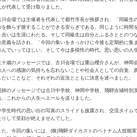
んが代表して受け取りました。
古川会場では主催者を代表して都竹市長が挨拶され、「同級生
分を飾らず接することができる安らぎである。同じように時間
き合いは生涯にわたる。そして同級生は自分とふるさととのつ
の意義を話され、「今回の集いをきっかけに今後も定期的に集
歩んでいってほしい。そして今は多様性の時代。思い思いの人
二十歳のメッセージでは、古川会場では重山櫻介さんが、神岡
の人への感謝の気持ちを忘れないことや社会人としての自覚、
したいことなど、それぞれの近況とともに決意を述べました。
恩師のメッセージでは古川中学校、神岡中学校、飛騨吉城特別
れ、これからの人生へエールを送りました。
中学生時代の思い出の写真のスライドも披露され、交流タイム
たりして笑顔が絶えませんでした。
また、今回の集いには、(株)飛騨ダイカストのベトナム人技能