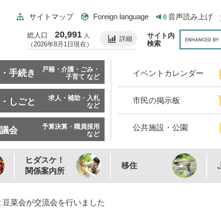
サイトマップ
Foreign language
音声読み上げ
20,991
総人口
サイト内
人
詳細
検索
（2026年8月1日現在）
戸籍・介護・ごみ・
・手続き
イベントカレンダー
子育て など
求人・補助・入札
市民の掲示板
・しごと
など
予算決算・職員採用
公共施設・公園
議会
など
ヒダスケ！
移住
関係案内所
と豆菜会が交流会を行いました