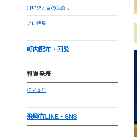
飛騨びと言の葉綴り
プロ特集
町内配布・回覧
報道発表
記者会見
飛騨市LINE・SNS