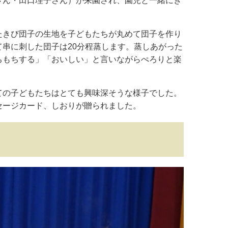
さん・田口理子さん）が来園され、園児と一緒にき
たきび団子の生地を子どもたちが丸めて団子を作り
串に刺した団子は20分程蒸します。蒸しあがった
ちもちする」「おいしい」と言いながらぺろりと楽
ての子どもたちはとても興味深そうな様子でした。
セージカード、しおりが贈られました。