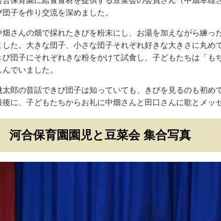
河合保育園に給食食材を提供する豆菜会の会員さん（中畑幸雄
び団子を作り交流を深めました。
中畑さんの畑で採れたきびを粉末にし、お湯を加えながら練っ
ました。大きな団子、小さな団子それぞれ好きな大きさに丸めて
きび団子にそれぞれきな粉をかけて試食し、子どもたちは「も
しんでいました。
桃太郎の昔話できび団子は知っていても、きびを見るのも初め
最後に、子どもたちからお礼に中畑さんと田口さんに歌とメッ
河合保育園園児と豆菜会 集合写真