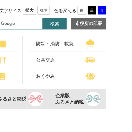
文字サイズ
色を変える
拡大
標準
白
黒
青
市役所の部署
防災・消防・救急
公共交通
おくやみ
企業版
ふるさと納税
ふるさと納税