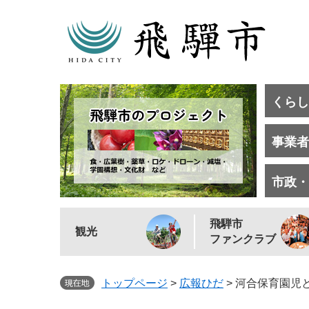
くらし
事業者
市政・
飛騨市
観光
ファンクラブ
トップページ
>
広報ひだ
>
河合保育園児