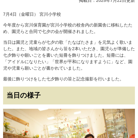
掲載日：2025年7月22日更新
7月4日（金曜日） 宮川小学校
今年度から宮川保育園が宮川小学校の校舎内の新園舎に移転したた
め、園児らと合同で七夕の会が開催されました。
当日は園児と児童らが七夕の歌「たなばたさま」を元気よく歌いま
した。また、地域の皆さんから笹を2本いただき、園児らが準備した
七夕飾りや願いごとを書いた短冊を飾りつけました。短冊には、
「アイドルになりたい」「世界が平和になりますように」など、園
児や児童ら願いごとが書かれていました。
最後に飾りつけをした七夕飾りの笹と記念撮影を行いました。
当日の様子