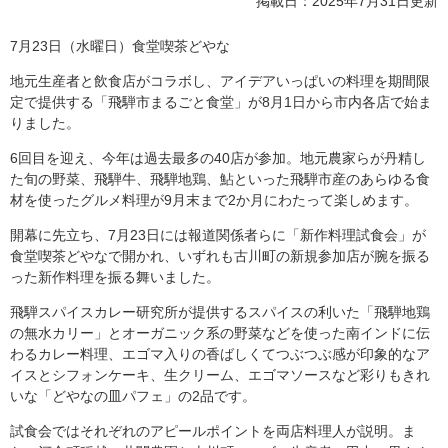
掲載日：2025年7月31日更新
7月23日（水曜日）食堂喫茶どやな
地元生産者と飲食店がコラボし、アイデアいっぱいの料理を期間限
定で提供する「飛騨市まるごと食堂」が8月1日から市内各店で始ま
りました。
6回目を迎え、今年は過去最多の40店が参加。地元農家らが丹精し
た旬の野菜、飛騨牛、飛騨地鶏、鮎といった飛騨市産のあらゆる食
材を使ったグルメ料理が9月末まで2か月にわたって楽しめます。
開幕に先立ち、7月23日には報道関係者らに「新作料理試食会」が
食堂喫茶どやなで開かれ、いずれも古川町の新規参加店が腕を振る
った新作料理を振る舞いました。
飛騨スパイスカレー研究所が提供するスパイスの利いた「飛騨地鶏
の無水カリー」とオーガニック系の野菜などを使った南インドに伝
わるカレー料理、エゴマ入りの香ばしくてつぶつぶ感が印象的なア
イスとシフォンケーキ、生クリーム、エゴマソースなど彩りもきれ
いな「どやなの皿パフェ」の2品です。
試食会ではそれぞれのアピールポイントを両店料理人が説明。ま