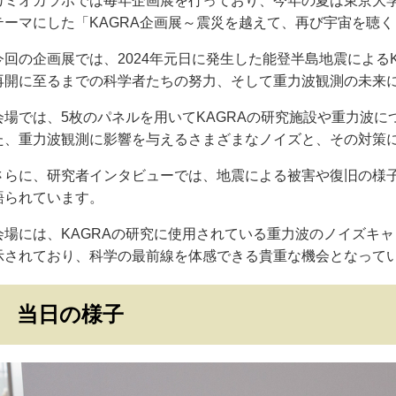
カミオカラボでは毎年企画展を行っており、今年の夏は東京大学
テーマにした「KAGRA企画展～震災を越えて、再び宇宙を聴
今回の企画展では、2024年元日に発生した能登半島地震による
再開に至るまでの科学者たちの努力、そして重力波観測の未来
会場では、5枚のパネルを用いてKAGRAの研究施設や重力波
た、重力波観測に影響を与えるさまざまなノイズと、その対策
さらに、研究者インタビューでは、地震による被害や復旧の様
語られています。
会場には、KAGRAの研究に使用されている重力波のノイズキ
示されており、科学の最前線を体感できる貴重な機会となって
当日の様子