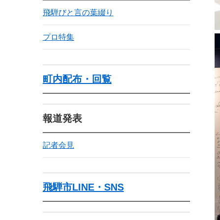
飛騨びと言の葉綴り
プロ特集
町内配布・回覧
報道発表
記者会見
飛騨市LINE・SNS