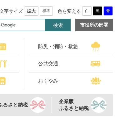
文字サイズ
色を変える
拡大
標準
白
黒
青
市役所の部署
防災・消防・救急
公共交通
おくやみ
企業版
ふるさと納税
ふるさと納税