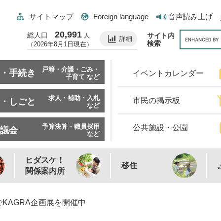
サイトマップ
Foreign language
音声読み上げ
20,991
総人口
サイト内
人
詳細
検索
（2026年8月1日現在）
戸籍・介護・ごみ・
・手続き
イベントカレンダー
子育て など
求人・補助・入札
市民の掲示板
・しごと
など
予算決算・職員採用
公共施設・公園
議会
など
ヒダスケ！
移住
関係案内所
KAGRA企画展を開催中