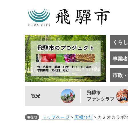
くらし
事業者
市政・
飛騨市
観光
ファンクラブ
トップページ
>
広報ひだ
>
カミオカラボで