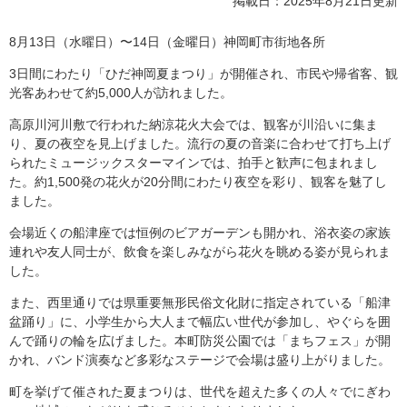
掲載日：2025年8月21日更新
8月13日（水曜日）〜14日（金曜日）神岡町市街地各所
3日間にわたり「ひだ神岡夏まつり」が開催され、市民や帰省客、観
光客あわせて約5,000人が訪れました。
高原川河川敷で行われた納涼花火大会では、観客が川沿いに集ま
り、夏の夜空を見上げました。流行の夏の音楽に合わせて打ち上げ
られたミュージックスターマインでは、拍手と歓声に包まれまし
た。約1,500発の花火が20分間にわたり夜空を彩り、観客を魅了し
ました。
会場近くの船津座では恒例のビアガーデンも開かれ、浴衣姿の家族
連れや友人同士が、飲食を楽しみながら花火を眺める姿が見られま
した。
また、西里通りでは県重要無形民俗文化財に指定されている「船津
盆踊り」に、小学生から大人まで幅広い世代が参加し、やぐらを囲
んで踊りの輪を広げました。本町防災公園では「まちフェス」が開
かれ、バンド演奏など多彩なステージで会場は盛り上がりました。
町を挙げて催された夏まつりは、世代を超えた多くの人々でにぎわ