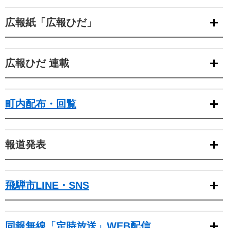
広報紙「広報ひだ」
広報ひだ 連載
町内配布・回覧
報道発表
飛騨市LINE・SNS
同報無線「定時放送」WEB配信