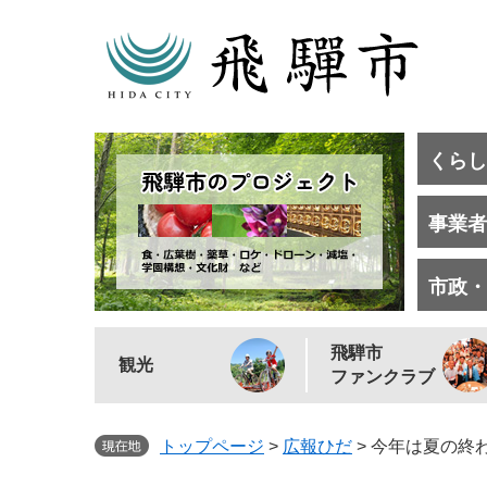
くらし
事業者
市政・
飛騨市
観光
ファンクラブ
トップページ
>
広報ひだ
>
今年は夏の終