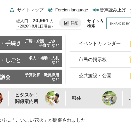
サイトマップ
Foreign language
音声読み上げ
20,991
総人口
サイト内
人
詳細
検索
（2026年8月1日現在）
戸籍・介護・ごみ・
・手続き
イベントカレンダー
子育て など
求人・補助・入札
市民の掲示板
・しごと
など
予算決算・職員採用
公共施設・公園
議会
など
ヒダスケ！
移住
関係案内所
わりに「こいこい花火」が開催されました