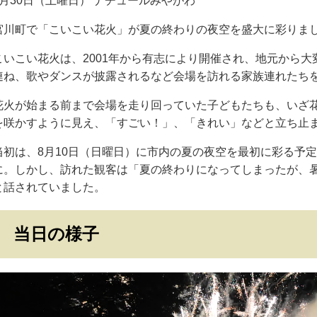
8月30日（土曜日） ナチュールみやがわ
宮川町で「こいこい花火」が夏の終わりの夜空を盛大に彩りま
こいこい花火は、2001年から有志により開催され、地元から大
連ね、歌やダンスが披露されるなど会場を訪れる家族連れたち
花火が始まる前まで会場を走り回っていた子どもたちも、いざ
を咲かすように見え、「すごい！」、「きれい」などと立ち止
当初は、8月10日（日曜日）に市内の夏の夜空を最初に彩る予
に。しかし、訪れた観客は「夏の終わりになってしまったが、
と話されていました。
当日の様子