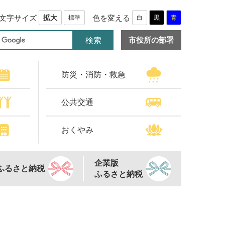
文字サイズ
色を変える
拡大
標準
白
黒
青
市役所の部署
防災・消防・救急
公共交通
おくやみ
企業版
ふるさと納税
ふるさと納税