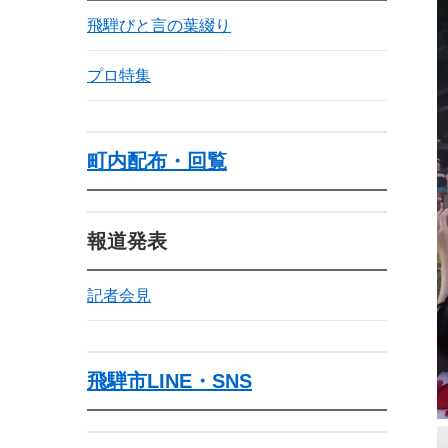
飛騨びと言の葉綴り
プロ特集
町内配布・回覧
報道発表
記者会見
飛騨市LINE・SNS