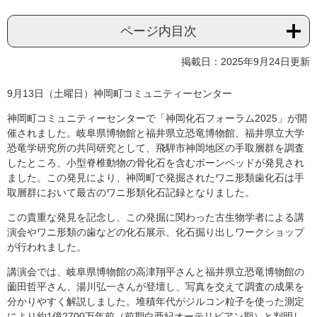
ページ内目次
掲載日：2025年9月24日更新
9月13日（土曜日）神岡町コミュニティーセンター
神岡町コミュニティーセンターで「神岡化石フォーラム2025」が開
催されました。岐阜県博物館と福井県立恐竜博物館、福井県立大学
恐竜学研究所の共同研究として、飛騨市神岡地区の手取層群を調査
したところ、小型脊椎動物の骨化石を含むボーンベッドが発見され
ました。この発見により、神岡町で発掘されたワニ形類歯化石は手
取層群において最古のワニ形類化石記録となりました。
この貴重な発見を記念し、この発掘に関わった古生物学者による講
演会やワニ形類の歯などの化石展示、化石掘り出しワークショップ
が行われました。
講演会では、岐阜県博物館の高津翔平さんと福井県立恐竜博物館の
薗田哲平さん、湯川弘一さんが登壇し、写真を交えて調査の成果を
分かりやすく解説しました。堆積年代がジルコン粒子を使った測定
により約1億2700万年前（前期白亜紀オーテリビアン期）と判明し