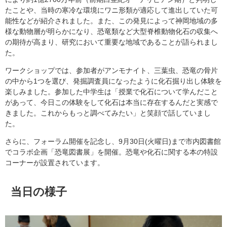
たことや、当時の寒冷な環境にワニ形類が適応して進出していた可
能性などが紹介されました。また、この発見によって神岡地域の多
様な動物層が明らかになり、恐竜類など大型脊椎動物化石の収集へ
の期待が高まり、研究において重要な地域であることが語られまし
た。
ワークショップでは、参加者がアンモナイト、三葉虫、恐竜の骨片
の中から1つを選び、発掘調査員になったように化石掘り出し体験を
楽しみました。参加した中学生は「授業で化石について学んだこと
があって、今日この体験をして化石は本当に存在するんだと実感で
きました。これからもっと調べてみたい」と笑顔で話していまし
た。
さらに、フォーラム開催を記念し、9月30日(火曜日)まで市内図書館
でコラボ企画「恐竜図書展」を開催。恐竜や化石に関する本の特設
コーナーが設置されています。
当日の様子