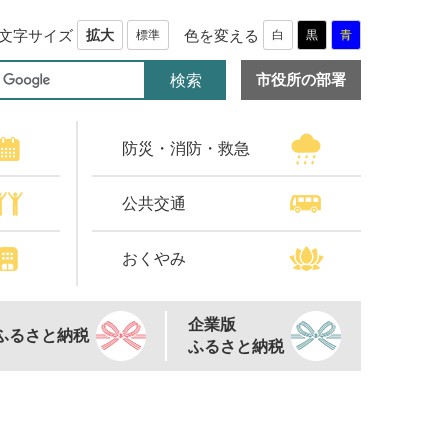
文字サイズ
色を変える
拡大
標準
白
黒
青
市役所の部署
防災・消防・救急
公共交通
おくやみ
企業版
ふるさと納税
ふるさと納税