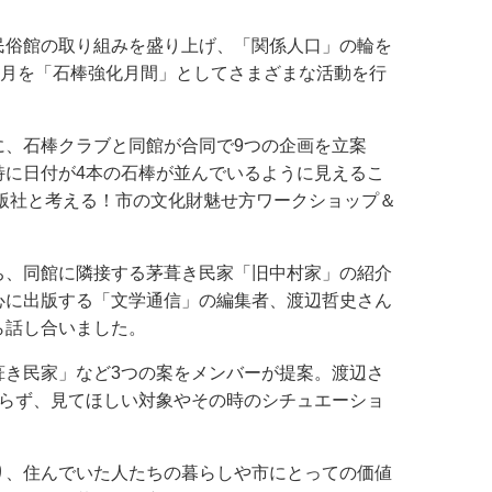
民俗館の取り組みを盛り上げ、「関係人口」の輪を
1月を「石棒強化月間」としてさまざまな活動を行
に、石棒クラブと同館が合同で9つの企画を立案
特に日付が4本の石棒が並んでいるように見えるこ
出版社と考える！市の文化財魅せ方ワークショップ＆
ち、同館に隣接する茅葺き民家「旧中村家」の紹介
心に出版する「文学通信」の編集者、渡辺哲史さん
ら話し合いました。
葺き民家」など3つの案をメンバーが提案。渡辺さ
絞らず、見てほしい対象やその時のシチュエーショ
り、住んでいた人たちの暮らしや市にとっての価値