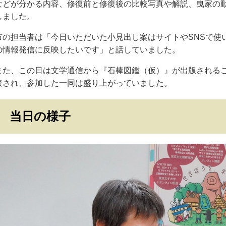
などが分かる内容、修復前と修復後の比較写真や解説、曳家の
しました。
市の担当者は「今日いただいた小見出し案はサイトやSNSで使
の情報発信に反映したいです」と話していました。
また、この日は文学通信から『石棒図鑑（仮）』が出版される
表され、参加した一同は盛り上がっていました。
当日の様子