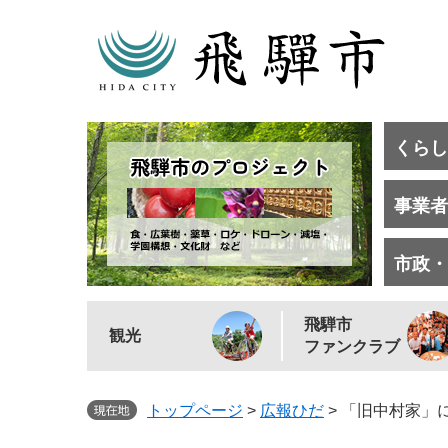
くらし
事業者
市政・
飛騨市
観光
ファンクラブ
トップページ
>
広報ひだ
>
「旧中村家」