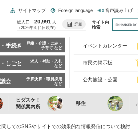
サイトマップ
Foreign language
音声読み上げ
20,991
総人口
サイト内
人
詳細
検索
（2026年8月1日現在）
戸籍・介護・ごみ・
・手続き
イベントカレンダー
子育て など
求人・補助・入札
市民の掲示板
・しごと
など
予算決算・職員採用
公共施設・公園
議会
など
ヒダスケ！
移住
関係案内所
に関してのSNSやサイトでの効果的な情報発信について検討