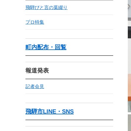
飛騨びと言の葉綴り
プロ特集
町内配布・回覧
報道発表
記者会見
飛騨市LINE・SNS