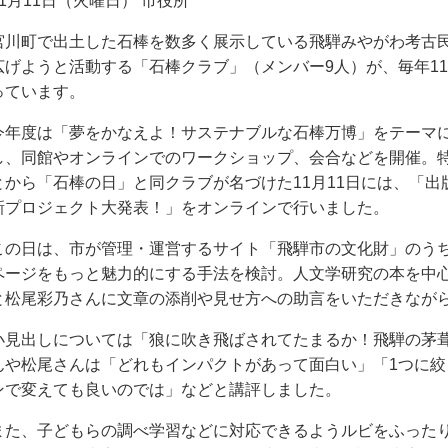
11月11日（火曜日） 市役所
宮川町で出土した石棒を数多く展示している飛騨みやがわ考古
広げようと活動する「石棒クラブ」（メンバー9人）が、毎年1
っています。
今年度は「夢をかなえよ！サステナブルな石棒万博」をテーマ
し、同館やオンラインでのワークショップ、会合などを開催。
とから「石棒の日」と同クラブが名づけた11月11日には、「
新プロジェクト大発表！」をオンラインで行いました。
この日は、市が管理・運営するサイト「飛騨市の文化財」のう
ページをもっと魅力的にする手法を検討。人文学研究の本を中
と松尾彩乃さんに文章の添削や見せ方への助言をいただきなが
小見出しについては「狼に吹き飛ばされてたまるか！飛騨の茅
んや松尾さんは「どれもインパクトがあって面白い」「1つに
ンで変えても良いのでは」などと講評しました。
また、子どもらの調べ学習などに対応できるようルビをふった