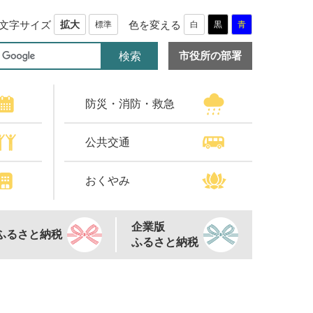
文字サイズ
色を変える
拡大
標準
白
黒
青
市役所の部署
防災・消防・救急
公共交通
おくやみ
企業版
ふるさと納税
ふるさと納税