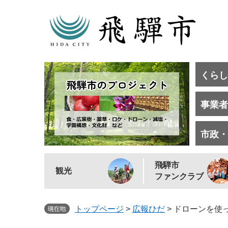
くらし
事業者
市政・
飛騨市
観光
ファンクラブ
トップページ
>
広報ひだ
>
ドローンを使