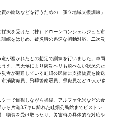
物資の輸送などを行うための「孤立地域支援訓練」
の採択を受けた（株）ドローンコンシェルジュと市
送訓練をはじめ、被災時の迅速な初動対応、二次災
市道が塞がれたとの想定で訓練を行いました。車両
なうえ、悪天候により防災ヘリも飛べない状況のた
被災者が避難している畦畑公民館に支援物資を輸送
市消防職員、飛騨警察署員、県職員など20人が参
ニターで目視しながら操縦。アルファ化米などの食
から片道3.7キロ離れた畦畑公民館までピストン
機。物資を受け取ったり、災害時の具体的な対応や