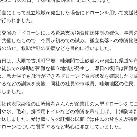
2月3日（火曜日） 飛騨市消防本部、畦畑公民館など
災害によって孤立地域が発生した場合にドローンを用いて支援
が行われました。
国交省の「ドローンによる緊急支援物資輸送体制の確保」事業
が共催したもので、今回が初めての試み。孤立集落への物資輸
害の防止、救助活動の支援などを目的に行いました。
当日は、大雨で古川町平岩―畦畑間で土砂崩れが発生し県道や
や徒歩での移動が困難な孤立地域が発生し、即日の復旧は困難
め、悪天候でも飛行ができるドローンで被害状況を確認したり
するなどの訓練を実施。同社の社員や市職員、畦畑地区の住民、
加しました。
同社代表取締役の山崎裕考さんらが産業用の大型ドローンをモ
料や水、毛布、携帯用トイレなどの物資を吊り上げ、市消防本部
輸送しました。受け取り先の畦畑公民館では住民の皆さんが待
ドローンについて質問するなど熱心に参加していました。