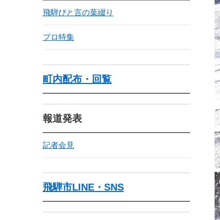
飛騨びと言の葉綴り
プロ特集
町内配布・回覧
報道発表
記者会見
飛騨市LINE・SNS