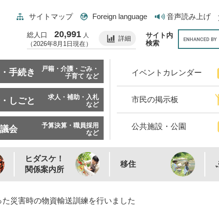
サイトマップ
Foreign language
音声読み上げ
20,991
総人口
サイト内
人
詳細
検索
（2026年8月1日現在）
戸籍・介護・ごみ・
・手続き
イベントカレンダー
子育て など
求人・補助・入札
市民の掲示板
・しごと
など
予算決算・職員採用
公共施設・公園
議会
など
ヒダスケ！
移住
関係案内所
った災害時の物資輸送訓練を行いました