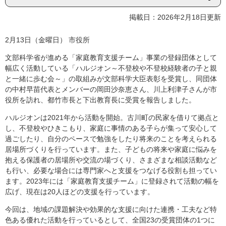
掲載日：2026年2月18日更新
2月13日（金曜日） 市役所
文部科学省が進める「家庭教育支援チーム」事業の登録団体として
幅広く活動している「ハルジオン～不登校や不登校経験者の子と親
と一緒に歩む会～」の取組みが文部科学大臣表彰を受賞し、同団体
の中村早苗代表とメンバーの岡田沙奈恵さん、川上利津子さんが市
役所を訪れ、都竹市長と下出教育長に受賞を報告しました。
ハルジオンは2021年から活動を開始。古川町の民家を借りて拠点と
し、不登校やひきこもり、家庭に事情のある子らが集って安心して
過ごしたり、自分のペースで勉強をしたり将来のことを考えられる
居場所づくりを行っています。また、子どもの将来や家庭に悩みを
抱える保護者の居場所や交流の場づくり、さまざまな相談活動など
も行い、必要な場合には専門家へと支援をつなげる役割も担ってい
ます。2023年には「家庭教育支援チーム」に登録されて活動の幅を
広げ、現在は20人ほどの支援を行っています。
今回は、地域の課題解決や効果的な支援に向けた連携・工夫など特
色ある優れた活動を行っているとして、全国23の受賞団体の1つに