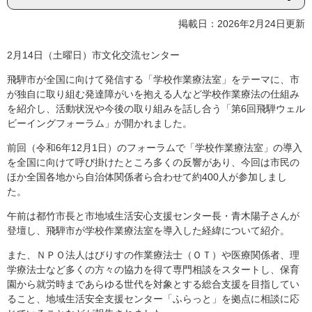
掲載日：2026年2月24日更新
2月14日（土曜日）市文化交流センター
飛騨市が全国に向けて発信する「学校作業療法室」をテーマに、市
が独自に取り組む発達障がいを抱える人など学校作業療法の仕組み
を紹介し、活動状況や今後の取り組みを話し合う「第6回飛騨ウェル
ビーイングフォーラム」が開かれました。
前回（令和6年12月1日）のフォーラムで「学校作業療法室」の導入
を全国に向けて呼び掛けたところ多くの反響があり、今回は市民の
ほか全国各地から自治体関係者ら合わせて約400人が参加しまし
た。
午前は都竹市長と市地域生活安心支援センター長・青木陽子さんが
登壇し、飛騨市が学校作業療法室を導入した経緯について紹介。
また、ＮＰＯ法人はびりすの作業療法士（ＯＴ）や医療関係者、理
学療法士など多くの方々の協力を得て専門相談をスタートし、保育
園から就労時まであらゆる世代を対象とする総合支援を目指してい
ること、地域生活安全支援センター「ふらっと」を拠点に相談に応