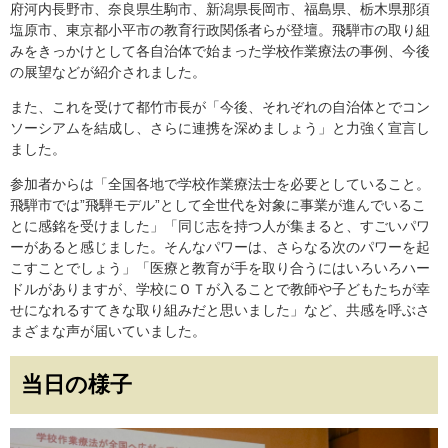
府河内長野市、奈良県生駒市、新潟県長岡市、福島県、栃木県那須
塩原市、東京都小平市の教育行政関係者らが登壇。飛騨市の取り組
みをきっかけとして各自治体で始まった学校作業療法の事例、今後
の展望などが紹介されました。
また、これを受けて都竹市長が「今後、それぞれの自治体とでコン
ソーシアムを結成し、さらに連携を深めましょう」と力強く宣言し
ました。
参加者からは「全国各地で学校作業療法士を必要としていること。
飛騨市では”飛騨モデル”として全世代を対象に事業が進んでいるこ
とに感銘を受けました」「同じ志を持つ人が集まると、すごいパワ
ーがあると感じました。そんなパワーは、さらなる次のパワーを起
こすことでしょう」「医療と教育が手を取り合うにはいろいろハー
ドルがありますが、学校にＯＴが入ることで教師や子どもたちが幸
せになれるすてきな取り組みだと思いました」など、共感を呼ぶさ
まざまな声が届いていました。
当日の様子