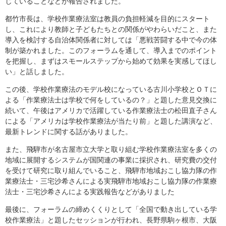
じていることなどが報告されました。
都竹市長は、学校作業療法室は教員の負担軽減を目的にスタート
し、これにより教師と子どもたちとの関係がやわらいだこと、また
導入を検討する自治体関係者に対しては「悪戦苦闘する中で今の体
制が築かれました。このフォーラムを通して、導入までのポイント
を把握し、まずはスモールステップから始めて効果を実感してほし
い」と話しました。
この後、学校作業療法のモデル校になっている古川小学校とＯＴに
よる「作業療法士は学校で何をしているの？」と題した意見交換に
続いて、午後はアメリカで活躍している作業療法士の松田直子さん
による「アメリカは学校作業療法が当たり前」と題した講演など、
最新トレンドに関する話がありました。
また、飛騨市が名古屋市立大学と取り組む学校作業療法室を多くの
地域に展開するシステムが国関連の事業に採択され、研究費の交付
を受けて研究に取り組んでいること、飛騨市地域おこし協力隊の作
業療法士・三宅沙希さんによる実飛騨市地域おこし協力隊の作業療
法士・三宅沙希さんによる実践報告などがありました
最後に、フォーラムの締めくくりとして「全国で動き出している学
校作業療法」と題したセッションが行われ、長野県駒ヶ根市、大阪