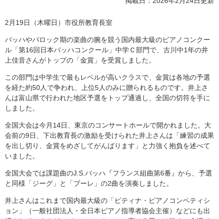
掲載日：2026年2月24日更新
2月19日（木曜日）市役所教育長室
バッハやバロック期の楽曲の腕を競う国内最大級のピアノコンクー
ル「第16回日本バッハコンクール」中学Ｃ部門で、古川中1年の井
上佳音さんがトップの「金賞」を受賞しました。
この部門は中学生で最もレベルが高いクラスで、金賞は各地の予選
を経た約50人で争われ、上位5人のみに贈られるものです。井上さ
んは富山県で行われた地区予選をトップ通過し、全国の切符を手に
しました。
全国大会は今月14日、東京のコンサートホールで開かれました。大
会前の9日、下出教育長の激励を受けられた井上さんは「練習の成果
を出し切り、金賞をめざしてがんばります」と力強く抱負を述べて
いました。
全国大会では課題曲のJ.S.バッハ『フランス組曲第6番』から、予選
と同様「ジーグ」と「ブーレ」の2曲を演奏しました。
井上さんはこれまで国内最大級の「ピティナ・ピアノコンペティシ
ョン」（一般社団法人・全日本ピアノ指導者協会主催）などにも出