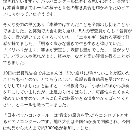
場されていますが、バッハコンクールに寄せる思いは強く、会場で
は本番直前までホールの様子と音色の響き具合を確かめるためピア
ノに向かっていたそうです。
そんな努力の甲斐あり「本番では学んだことを全部出し切ることが
できました」と笑顔で大会を振り返り、5人の審査員からも「音質が
良く、音が輝いてよくそろっていた」「エネルギー溢れる演奏で好
感が持てました」「明るく豊かな響きで生き生きと弾けていた」
「メリハリがよく、響きが安定し、表情も豊かでした」「音がクリ
ア。バランスや流れがよく、軽やか」などと高い評価を得ることが
できました。
19日の受賞報告会で井上さんは「思い通りに弾けないことが続いた
こともあったので、とてもうれしい。母親も審査結果を受けてびっ
くりしていました」と話すと、下出教育長は「小学生の頃から演奏
を耳にしていましたが、上達ぶりはすばらしい。可能性をたくさん
秘めていますので、さらに自分の納得できる演奏でがんばってくだ
さい」とエールを送っていました。
「日本バッハコンクール」は”音楽の原典を学ぶ”をコンセプトとす
るピアノコンクールです。地区大会は全国45か所で開催され、今回
は幼児から大人まで約7000名が参加しました。