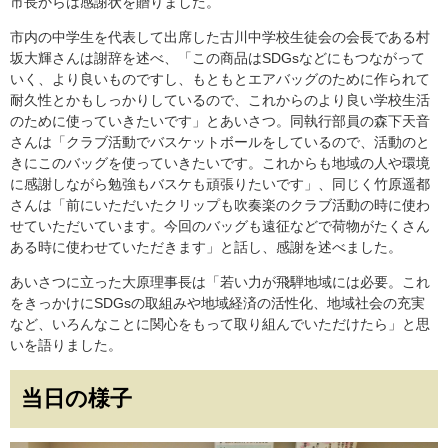
市長からは感謝状を贈りました。
市内の中学生を代表して出席した古川中学校生徒会の会長である村
坂大輝さんは謝辞を述べ、「この商品はSDGsなどにもつながって
いく、より良いものですし、もともとエアバッグのために作られて
耐久性とかもしっかりしているので、これからのより良い学校生活
のために使っていきたいです」とあいさつ。同執行部員の森下天音
さんは「クラブ活動でバスケットボールをしているので、活動のと
きにこのバッグを使っていきたいです。これからも地域の人や環境
に感謝しながら勉強もバスケも頑張りたいです」、同じく竹原遥都
さんは「前にいただいたクリップも吹奏楽のクラブ活動の時に使わ
せていただいています。今回のバッグも遠征などで荷物がたくさん
ある時に使わせていただきます」と話し、感謝を述べました。
あいさつに立った大原理事長は「若い力が飛騨地域には必要。これ
をきっかけにSDGsの取組みや地域経済の活性化、地域社会の充実
など、いろんなことに関心をもって取り組んでいただけたら」と思
いを語りました。
当日の様子