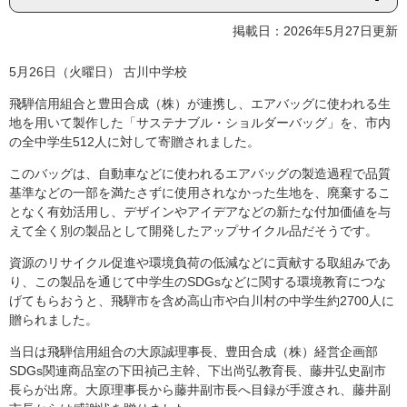
掲載日：2026年5月27日更新
5月26日（火曜日） 古川中学校
飛騨信用組合と豊田合成（株）が連携し、エアバッグに使われる生
地を用いて製作した「サステナブル・ショルダーバッグ」を、市内
の全中学生512人に対して寄贈されました。
このバッグは、自動車などに使われるエアバッグの製造過程で品質
基準などの一部を満たさずに使用されなかった生地を、廃棄するこ
となく有効活用し、デザインやアイデアなどの新たな付加価値を与
えて全く別の製品として開発したアップサイクル品だそうです。
資源のリサイクル促進や環境負荷の低減などに貢献する取組みであ
り、この製品を通じて中学生のSDGsなどに関する環境教育につな
げてもらおうと、飛騨市を含め高山市や白川村の中学生約2700人に
贈られました。
当日は飛騨信用組合の大原誠理事長、豊田合成（株）経営企画部
SDGs関連商品室の下田禎己主幹、下出尚弘教育長、藤井弘史副市
長らが出席。大原理事長から藤井副市長へ目録が手渡され、藤井副