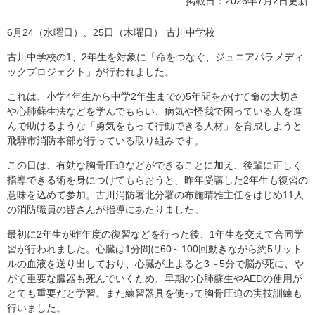
掲載日：2026年7月2日更新
6月24（水曜日）、25日（木曜日） 古川中学校
古川中学校の1、2年生を対象に「命をつなぐ、ジュニアパラメディ
ックプロジェクト」が行われました。
これは、小学4年生から中学2年生までの5年間をかけて命の大切さ
や心肺蘇生法などを学んでもらい、病気や怪我で困っている人を進
んで助けるような「勇気をもって行動できる人材」を育成しようと
飛騨市消防本部が行っている取り組みです。
この日は、有効な胸骨圧迫などができることに加え、後輩に正しく
指導できる術を身につけてもらおうと、昨年受講した2年生も復習の
意味を込めて参加。古川消防署北分署の布施晴雅主任をはじめ11人
の消防職員の皆さんが指導にあたりました。
最初に2年生が昨年度の復習などを行った後、1年生を交えて合同学
習が行われました。心臓は1分間に60～100回動きながら約5リット
ルの血液を送り出しており、心臓が止まると3～5分で脳が死に、や
がて重要な臓器も死んでいくため、早期の心肺蘇生やAEDの使用が
とても重要だと学習。また練習器具を使って胸骨圧迫の実技訓練も
行いました。