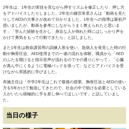
2年生は、1年生の実技を見ながら押すリズムを修正したり、押し方
をアドバイスしたりしました。2年生の鎌宮朱里さんは「動画を見た
りしてAEDの大事さが改めて分かりました。1年生への指導は最初戸
惑いましたが、動画を参考にしながらうまく教えられたと思いま
す」「学んだ経験を生かし、身近な人が倒れた時にはしっかり声を
かけて勇気をもって行動できたら」と話しました。
また1年生は救命講習用の訓練人形を使い、急病人を発見した時の行
動や胸骨圧迫、AED使用までの一連の流れを体験。職員から「AED
のふたを開けると指示音声が流れるのでその通りにやって」「心臓
が真ん中にくるように電極パッドを張って」などとアドバイスを受
けながら実践的に学びました。
布施主任は「中学2年生はこれで最後の授業。胸骨圧迫とAEDの使い
方を5年かけて勉強してきたので、社会の中で助けを必要としている
人がいたら積極的に手を差し伸べてほしいです」と話していまし
た。
当日の様子