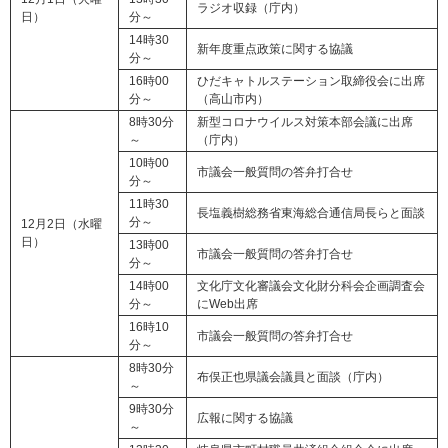
ラジオ収録（庁内）
日）
分～
14時30
新年度重点政策に関する協議
分～
16時00
ひだキャトルステーション取締役会に出席
分～
（高山市内）
8時30分
新型コロナウイルス対策本部会議に出席
～
（庁内）
10時00
市議会一般質問の答弁打合せ
分～
11時30
長塩義樹総務省東海総合通信局長らと面談
分～
12月2日（水曜
日）
13時00
市議会一般質問の答弁打合せ
分～
14時00
文化庁文化審議会文化財分科会企画調査会
分～
にWeb出席
16時10
市議会一般質問の答弁打合せ
分～
8時30分
布俣正也県議会議員と面談（庁内）
～
9時30分
広報に関する協議
～