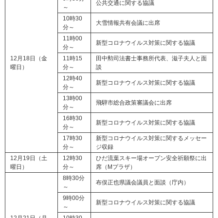
公共交通に関する協議
～
10時30
大雪情報共有会議に出席
分～
11時00
新型コロナウイルス対策に関する協議
分～
12月18日（金
11時15
田中勲司法書士事務所代表、滋子夫人と面
曜日）
分～
談
12時40
新型コロナウイルス対策に関する協議
分～
13時00
飛騨市総合政策審議会に出席
分～
16時30
新型コロナウイルス対策に関する協議
分～
17時30
新型コロナウイルス対策に関するメッセー
分～
ジ収録
12月19日（土
12時30
ひだ流葉スキー場オープン安全祈願祭に出
曜日）
分～
席（Mプラザ）
8時30分
布俣正也県議会議員と面談（庁内）
～
9時00分
新型コロナウイルス対策に関する協議
～