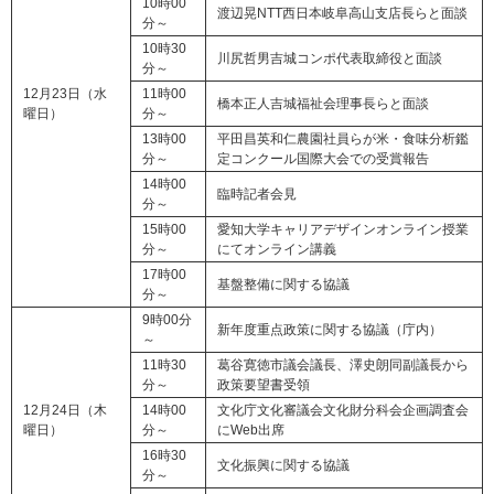
10時00
渡辺晃NTT西日本岐阜高山支店長らと面談
分～
10時30
川尻哲男吉城コンポ代表取締役と面談
分～
12月23日（水
11時00
橋本正人吉城福祉会理事長らと面談
曜日）
分～
13時00
平田昌英和仁農園社員らが米・食味分析鑑
分～
定コンクール国際大会での受賞報告
14時00
臨時記者会見
分～
15時00
愛知大学キャリアデザインオンライン授業
分～
にてオンライン講義
17時00
基盤整備に関する協議
分～
9時00分
新年度重点政策に関する協議（庁内）
～
11時30
葛谷寛徳市議会議長、澤史朗同副議長から
分～
政策要望書受領
12月24日（木
14時00
文化庁文化審議会文化財分科会企画調査会
曜日）
分～
にWeb出席
16時30
文化振興に関する協議
分～