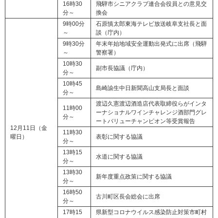
16時30
飛騨市シニアクラブ連合会役員との意見交
分～
換会
9時00分
石原慎太郎東海テレビ放送岐阜支社長と面
～
談（庁内）
9時30分
年末年始地域安全運動出発式に出席（飛騨
～
警察署）
10時30
副市長協議（庁内）
分～
10時45
島崎諭生中日新聞高山支局長と面談
分～
渡辺久憲渡辺酒造店代表取締役らがインタ
11時00
ーナショナルワインチャレンジ酒部門グレ
分～
ートバリューチャンピオン等受賞報告
12月11日（金
11時30
曜日）
表彰に関する協議
分～
13時15
水道に関する協議
分～
13時30
新年度重点政策に関する協議
分～
16時50
古川町区長会総会に出席
分～
17時15
県新型コロナウイルス感染防止対策市町村