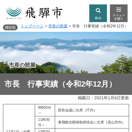
トップページ
>
市長の部屋
>
市長 行事実績（令和2年12月）
市長の部屋
市長 行事実績（令和2年12月）
掲載日：2021年1月6日更新
9時00分
部長会議に出席（庁内）
～
11時30
奥飛観光開発取締役会に出席（高山市内）
分～
12月1日（火曜
13時30