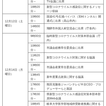
分～
TV会議に出席
18時20
新型コロナウイルス感染症に関するメッセ
分～
ージ収録
10時00
国道41号石浦バイパス（宮峠トンネル）開
分～
通式に出席（高山市内）
12月12日（土
曜日）
14時00
飛騨市外国人材交流会に出席（庁舎内）
分～
9時00分
臨時新型コロナウイルス対策本部会議（庁
～
内）
10時00
市議会総務常任委員会に出席
分～
11時20
新型コロナウイルス対策に関する協議
分～
13時00
市議会産業常任委員会に出席
分～
12月14日（月
曜日）
13時45
新年度重点政策に関する協議
分～
17時00
熊田克隆衛ジャパンテレビ中京CEO・プロ
分～
デューサーらと面談
17時30
県新型コロナウイルス感染症対策本部本部
分～
員Web会議
18時45
岐阜大学医学部地域枠受験者推薦に関する