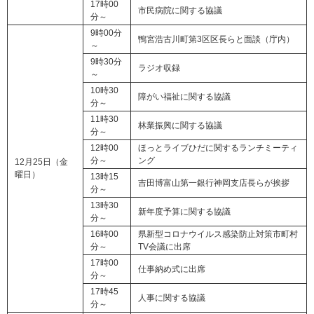
17時00
市民病院に関する協議
分～
9時00分
鴨宮浩古川町第3区区長らと面談（庁内）
～
9時30分
ラジオ収録
～
10時30
障がい福祉に関する協議
分～
11時30
林業振興に関する協議
分～
12時00
ほっとライブひだに関するランチミーティ
分～
ング
12月25日（金
曜日）
13時15
吉田博富山第一銀行神岡支店長らが挨拶
分～
13時30
新年度予算に関する協議
分～
16時00
県新型コロナウイルス感染防止対策市町村
分～
TV会議に出席
17時00
仕事納め式に出席
分～
17時45
人事に関する協議
分～