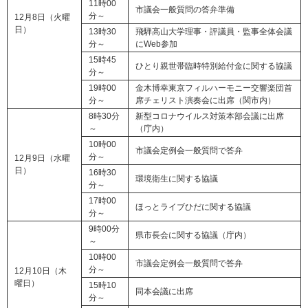
11時00
市議会一般質問の答弁準備
分～
12月8日（火曜
日）
13時30
飛騨高山大学理事・評議員・監事全体会議
分～
にWeb参加
15時45
ひとり親世帯臨時特別給付金に関する協議
分～
19時00
金木博幸東京フィルハーモニー交響楽団首
分～
席チェリスト演奏会に出席（関市内）
8時30分
新型コロナウイルス対策本部会議に出席
～
（庁内）
10時00
市議会定例会一般質問で答弁
分～
12月9日（水曜
日）
16時30
環境衛生に関する協議
分～
17時00
ほっとライブひだに関する協議
分～
9時00分
県市長会に関する協議（庁内）
～
10時00
市議会定例会一般質問で答弁
分～
12月10日（木
曜日）
15時10
同本会議に出席
分～