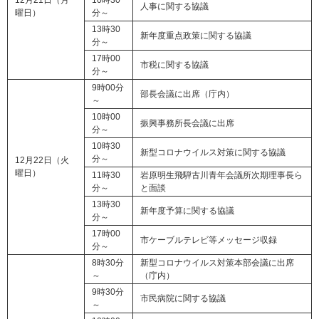
12月21日（月
10時30
人事に関する協議
曜日）
分～
13時30
新年度重点政策に関する協議
分～
17時00
市税に関する協議
分～
9時00分
部長会議に出席（庁内）
～
10時00
振興事務所長会議に出席
分～
10時30
新型コロナウイルス対策に関する協議
分～
12月22日（火
曜日）
11時30
岩原明生飛騨古川青年会議所次期理事長ら
分～
と面談
13時30
新年度予算に関する協議
分～
17時00
市ケーブルテレビ等メッセージ収録
分～
8時30分
新型コロナウイルス対策本部会議に出席
～
（庁内）
9時30分
市民病院に関する協議
～