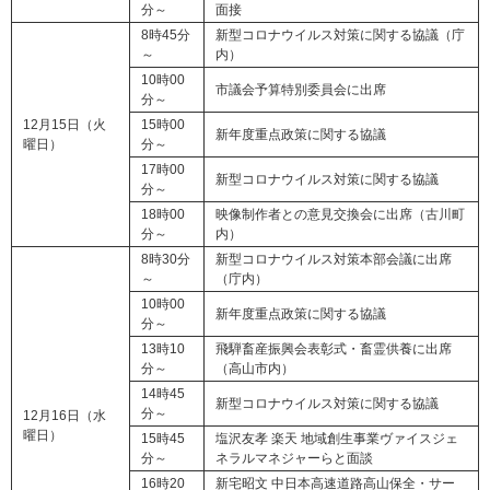
分～
面接
8時45分
新型コロナウイルス対策に関する協議（庁
～
内）
10時00
市議会予算特別委員会に出席
分～
12月15日（火
15時00
新年度重点政策に関する協議
曜日）
分～
17時00
新型コロナウイルス対策に関する協議
分～
18時00
映像制作者との意見交換会に出席（古川町
分～
内）
8時30分
新型コロナウイルス対策本部会議に出席
～
（庁内）
10時00
新年度重点政策に関する協議
分～
13時10
飛騨畜産振興会表彰式・畜霊供養に出席
分～
（高山市内）
14時45
新型コロナウイルス対策に関する協議
分～
12月16日（水
曜日）
15時45
塩沢友孝 楽天 地域創生事業ヴァイスジェ
分～
ネラルマネジャーらと面談
16時20
新宅昭文 中日本高速道路高山保全・サー