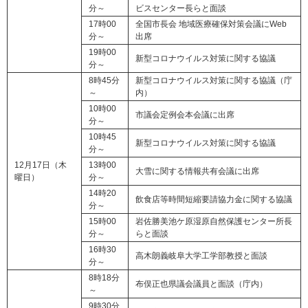
分～
ビスセンター長らと面談
17時00
全国市長会 地域医療確保対策会議にWeb
分～
出席
19時00
新型コロナウイルス対策に関する協議
分～
8時45分
新型コロナウイルス対策に関する協議（庁
～
内）
10時00
市議会定例会本会議に出席
分～
10時45
新型コロナウイルス対策に関する協議
分～
12月17日（木
13時00
大雪に関する情報共有会議に出席
曜日）
分～
14時20
飲食店等時間短縮要請協力金に関する協議
分～
15時00
岩佐勝美池ケ原湿原自然保護センター所長
分～
らと面談
16時30
高木朗義岐阜大学工学部教授と面談
分～
8時18分
布俣正也県議会議員と面談（庁内）
～
9時30分