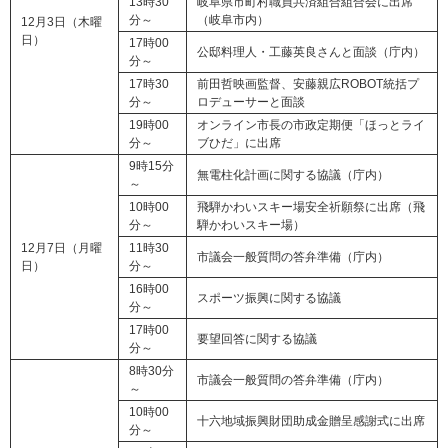
13時30
岐阜県市町村職員共済組合組合会に出席
分～
（岐阜市内）
12月3日（木曜
日）
17時00
公邸料理人・工藤英良さんと面談（庁内）
分～
17時30
前田哲映画監督、安藤親広ROBOT統括プ
分～
ロデューサーと面談
19時00
オンライン市長の市政定期便「ほっとライ
分～
ブひだ」に出席
9時15分
無電柱化計画に関する協議（庁内）
～
10時00
飛騨かわいスキー場安全祈願祭に出席（飛
分～
騨かわいスキー場）
12月7日（月曜
11時30
市議会一般質問の答弁準備（庁内）
日）
分～
16時00
スポーツ振興に関する協議
分～
17時00
要望回答に関する協議
分～
8時30分
市議会一般質問の答弁準備（庁内）
～
10時00
十六地域振興財団助成金贈呈感謝式に出席
分～