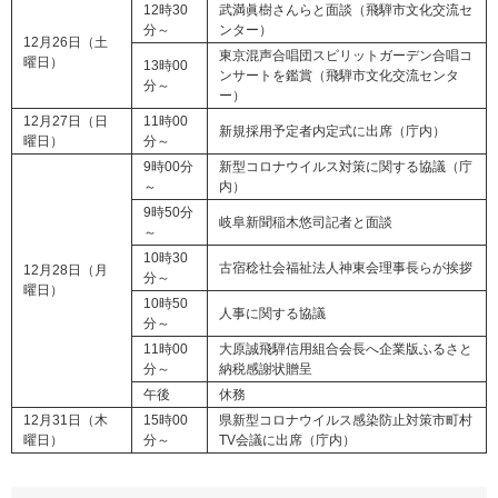
12時30
武満眞樹さんらと面談（飛騨市文化交流セ
分～
ンター）
12月26日（土
東京混声合唱団スピリットガーデン合唱コ
曜日）
13時00
ンサートを鑑賞（飛騨市文化交流センタ
分～
ー）
12月27日（日
11時00
新規採用予定者内定式に出席（庁内）
曜日）
分～
9時00分
新型コロナウイルス対策に関する協議（庁
～
内）
9時50分
岐阜新聞稲木悠司記者と面談
～
10時30
古宿稔社会福祉法人神東会理事長らが挨拶
12月28日（月
分～
曜日）
10時50
人事に関する協議
分～
11時00
大原誠飛騨信用組合会長へ企業版ふるさと
分～
納税感謝状贈呈
午後
休務
12月31日（木
15時00
県新型コロナウイルス感染防止対策市町村
曜日）
分～
TV会議に出席（庁内）