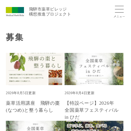
ペ
ー
飛騨市薬草ビレッジ
構想推進プロジェクト
ジ
の
先
本
頭
募集
文
で
す。
2026年8月5日更新
2026年8月4日更新
薬草活用講座 飛騨の棗
【特設ページ】2026年
(なつめ)と整う暮らし
全国薬草フェスティバル
in ひだ