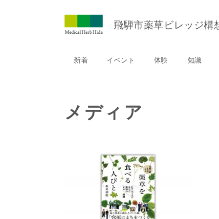
ペ
ー
飛騨市薬草ビレッジ
構
ジ
の
先
新着
イベント
体験
知識
頭
で
す。
本
文
メディア