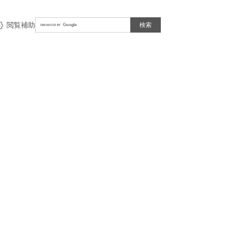
Google
閲覧補助
カ
ス
タ
ム
検
索