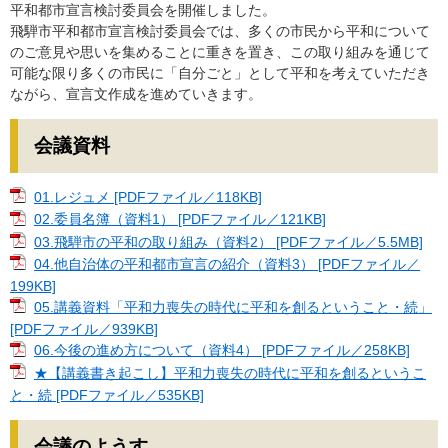
平和都市宣言検討委員会を開催しました。
飛騨市平和都市宣言検討委員会では、多くの市民から平和について
のご意見や思いを集めることに重きを置き、この取り組みを通じて
可能な限り多くの市民に「自分ごと」として平和を考えていただき
ながら、宣言文作成を進めていきます。
会議資料
01.レジュメ [PDFファイル／118KB]
02.委員名簿（資料1） [PDFファイル／121KB]
03.飛騨市の平和の取り組み（資料2） [PDFファイル／5.5MB]
04.他自治体の平和都市宣言の紹介（資料3） [PDFファイル／
199KB]
05.講義資料「平和力喪失の時代に平和を創るということ・続」
[PDFファイル／939KB]
06.今後の進め方について（資料4） [PDFファイル／258KB]
★【講義書き起こし】平和力喪失の時代に平和を創るというこ
と・続 [PDFファイル／535KB]
会議のようす