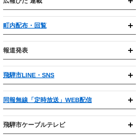
広報ひだ 連載
町内配布・回覧
報道発表
飛騨市LINE・SNS
同報無線「定時放送」WEB配信
飛騨市ケーブルテレビ