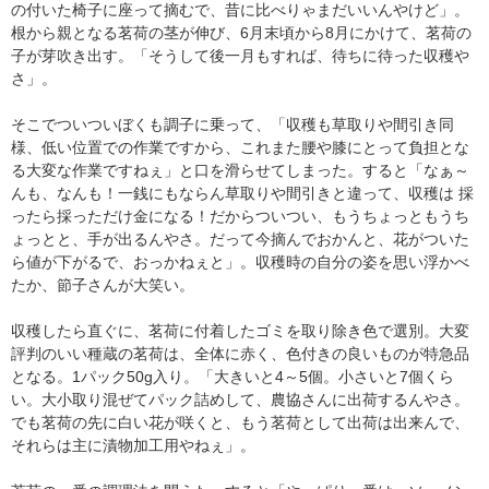
の付いた椅子に座って摘むで、昔に比べりゃまだいいんやけど」。
根から親となる茗荷の茎が伸び、6月末頃から8月にかけて、茗荷の
子が芽吹き出す。「そうして後一月もすれば、待ちに待った収穫や
さ」。
そこでついついぼくも調子に乗って、「収穫も草取りや間引き同
様、低い位置での作業ですから、これまた腰や膝にとって負担とな
る大変な作業ですねぇ」と口を滑らせてしまった。すると「なぁ～
んも、なんも！一銭にもならん草取りや間引きと違って、収穫は 採
ったら採っただけ金になる！だからついつい、もうちょっともうち
ょっとと、手が出るんやさ。だって今摘んでおかんと、花がついた
ら値が下がるで、おっかねぇと」。収穫時の自分の姿を思い浮かべ
たか、節子さんが大笑い。
​収穫したら直ぐに、茗荷に付着したゴミを取り除き色で選別。大変
評判のいい種蔵の茗荷は、全体に赤く、色付きの良いものが特急品
となる。1パック50g入り。「大きいと4～5個。小さいと7個くら
い。大小取り混ぜてパック詰めして、農協さんに出荷するんやさ。
でも茗荷の先に白い花が咲くと、もう茗荷として出荷は出来んで、
それらは主に漬物加工用やねぇ」。