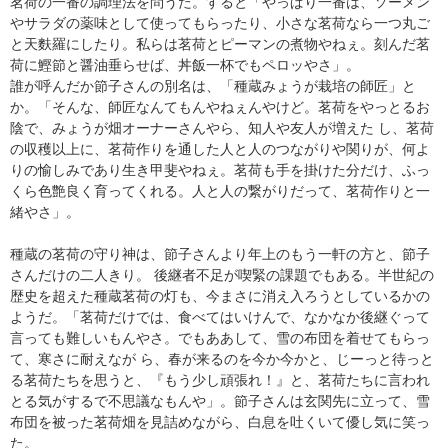
茗荷の一番の調理法を問うた。すると「やっぱり一番は、ソーメン
やサラダの薬味として使ってもらったり、小さな茗荷なら一つ丸ご
と天麩羅にしたり。私らは茗荷とピーマンの煮物やねぇ。刻んだ茗
荷に鰹節と醤油垂らせば、丼飯一杯でもペロッやさ」。
誰が呼んだか節子さんの別名は、「種蔵みょうが栽培の師匠」と
か。「そんな、師匠なんてもんやねぇんやけど。茗荷をやっとるお
陰で、みょうが畑オーナーさんやら、知人や友人が増えた し、茗荷
の収穫以上に、茗荷作りを通した人と人のつながりや関りが、何よ
りの愉しみであり生き甲斐やねぇ。茗荷も手を掛けた分だけ、ふっ
くら色艶良く育ってくれる。人と人の繋がりだって、茗荷作りと一
緒やさ」。
種蔵の茗荷の守り神は、節子さんより年上のもう一軒の方と、節子
さんだけの二人きり。 後継者不足が喫緊の課題でもある。半世紀の
歴史を超えた種蔵茗荷の灯も、今まさに消え入ろうとしているかの
ようだ。「茗荷だけでは、食べてはいけんで、なかなか後継ぐって
言っても難しいもんやさ。でもああして、雪の布団を着せてもらっ
て、寒さに耐えなが ら、春が来るのを今か今かと、じーっと待っと
る茗荷たちを思うと、『もう少し頑張れ！』と、茗荷たちに言われ
とる気がするで不思議なもんや」。節子さんは玄関先に立って、雪
布団を被った茗荷畑を見詰めながら、白息を吐くいて優し気に笑っ
た。