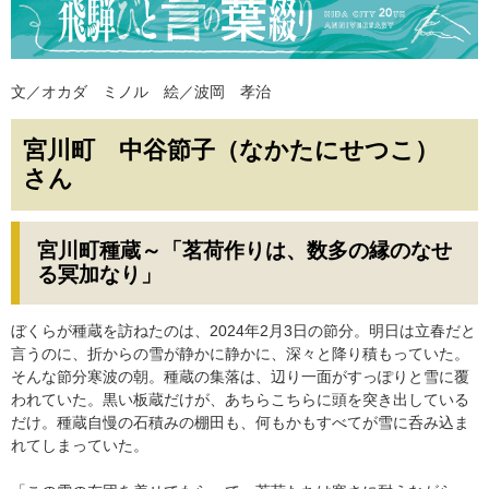
文／オカダ ミノル 絵／波岡 孝治​
宮川町 中谷節子（なかたにせつこ）
さん
宮川町種蔵～「茗荷作りは、数多の縁のなせ
る冥加なり」
​ぼくらが種蔵を訪ねたのは、2024年2月3日の節分。明日は立春だと
言うのに、折からの雪が静かに静かに、深々と降り積もっていた。
そんな節分寒波の朝。種蔵の集落は、辺り一面がすっぽりと雪に覆
われていた。黒い板蔵だけが、あちらこちらに頭を突き出している
だけ。種蔵自慢の石積みの棚田も、何もかもすべてが雪に呑み込ま
れてしまっていた。