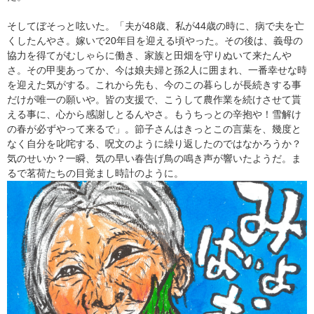
​そしてぼそっと呟いた。「夫が48歳、私が44歳の時に、病で夫を亡
くしたんやさ。嫁いで20年目を迎える頃やった。その後は、義母の
協力を得てがむしゃらに働き、家族と田畑を守りぬいて来たんや
さ。その甲斐あってか、今は娘夫婦と孫2人に囲まれ、一番幸せな時
を迎えた気がする。これから先も、今のこの暮らしが長続きする事
だけが唯一の願いや。皆の支援で、こうして農作業を続けさせて貰
える事に、心から感謝しとるんやさ。もうちっとの辛抱や！雪解け
の春が必ずやって来るで」。節子さんはきっとこの言葉を、幾度と
なく自分を叱咤する、呪文のように繰り返したのではなかろうか？
気のせいか？一瞬、気の早い春告げ鳥の鳴き声が響いたようだ。ま
るで茗荷たちの目覚まし時計のように。