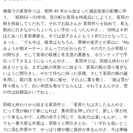
​種蔵での茗荷作りは、昭和 45 年から始まった減反政策の影響に伴
う。「昭和52～53年頃、宮川町が茗荷を特産品にしようと、茗荷の
根を斡旋してくだれて。それでお姑さんが 茗荷作りを始めて、私も
勤めに行きながらちょいちょい手伝っとったんやさ」。当時は 8 軒
ほどあった茗荷農家も、今では節子さんともう 1 軒だけとなってし
まった。「でも今は、岐阜はもちろん、豊橋や金沢とか富山に『My
みょうが畑オーナー』さんってのがおられて、その方たちが草取り
や間引き、そして茗荷の収穫と冬支度の藁敷を、ボランティアで手
伝って下さるようになったんやさ」。 茗荷作りは、田植え終わりが
始まりとなる。まずは畝の草取りに始まり、茗荷の親が茂り過ぎな
いように間引きし、やがて待ちに待った収穫。そして茗荷の根の越
冬用に、親の茎 を刈って畝に被せ、その上に藁を敷く。「後は雪が
降り積もって、白い布団を着せてもらえば、それでええんやさ。雪
の中は結構温かいでねぇ」。
田植え終わりから始まる茗荷作り。「茗荷たちは大したもんやさ。
だって雪が融けて春になれば、藁布団を押しのけて、新しい芽が吹
いて来るんやで。人間の赤子と同じで、生命力は凄いもんや」。中
でも一番大変な作業は、草取りと間引きとか。「いずれも低いとこ
ろに屈む作業やで、やっぱり腰や膝に負担が来るんやさ。今は車輪