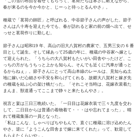
「この雪の布団を着せてもらって、茗荷たちは寒さに耐えながら、
春が来るのを今か今かと、じーっと待っとるんやさ」。
種蔵で「茗荷の師匠」と呼ばれる、中谷節子さんの声がした。節子
さんは八十寿を迎えた今でも、春が訪れると家の前の畑へ出て、せ
っせと茗荷作りに勤しむ。
節子さんは昭和19 年、高山の旧大八賀村の農家で、五男三女の 6 番
目として誕生。そして縁あって25歳の年に、種蔵の中谷家へ嫁とし
て迎えられた。「うちらの大八賀村もたいがい田舎やったけど、こ
っちの方がもうちっと上かも知らん。そんでも近くに汽車が通っと
るからねぇ」。節子さんにとって高山本線のレールは、見知らぬ土
地に嫁いだ心細さや不安を和らげてくれる、故郷大八賀村と嫁ぎ先
の種蔵を結ぶ心の架け橋だった。「それこそ当時は、花嫁衣裳着た
まんま、獣道通ってここまで静々と来たもんやさ」。
祝言と宴は三日三晩続いた。「一日目は花嫁衣装で三々九度を交わ
して、二日目からは普通の着物着て・・・はや忘れてまった」。晴
れて種蔵集落の一員となった。
「私はこんな、しゃべりばちやもんで、直ぐに種蔵に溶け込めたん
やさ。逆に『ようこんな田舎まで嫁に来てくれた』って、歓迎して
もらえたくらいや」。