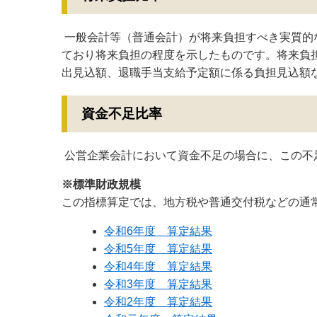
一般会計等（普通会計）が将来負担すべき実質的
ており将来負担の程度を示したものです。将来負
出見込額、退職手当支給予定額に係る負担見込額
資金不足比率
公営企業会計において資金不足の場合に、この不
※標準財政規模
この指標算定では、地方税や普通交付税などの通
令和6年度 算定結果
​令和5年度 算定結果
令和4年度 算定結果
令和3年度 算定結果
令和2年度 算定結果