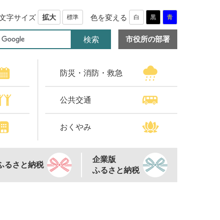
文字サイズ
色を変える
拡大
標準
白
黒
青
市役所の部署
防災・消防・救急
公共交通
おくやみ
企業版
ふるさと納税
ふるさと納税