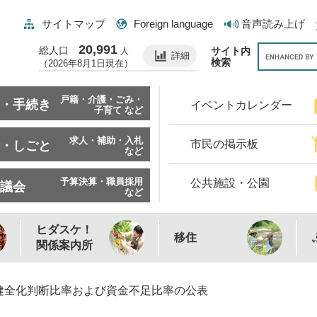
サイトマップ
Foreign language
音声読み上げ
20,991
総人口
サイト内
人
詳細
検索
（2026年8月1日現在）
戸籍・介護・ごみ・
・手続き
イベントカレンダー
子育て など
求人・補助・入札
市民の掲示板
・しごと
など
予算決算・職員採用
公共施設・公園
議会
など
ヒダスケ！
移住
関係案内所
健全化判断比率および資金不足比率の公表