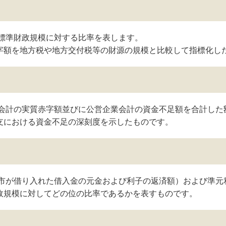
標準財政規模に対する比率を表します。
字額を地方税や地方交付税等の財源の規模と比較して指標化し
会計の実質赤字額並びに公営企業会計の資金不足額を合計した
支における資金不足の深刻度を示したものです。
市が借り入れた借入金の元金および利子の返済額）および準元
政規模に対してどの位の比率であるかを表すものです。