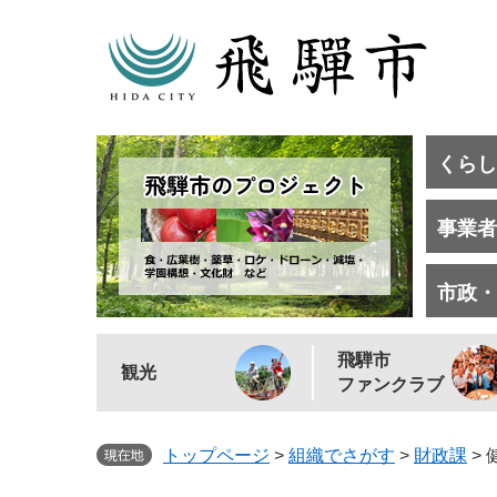
くらし
事業者
市政・
飛騨市
観光
ファンクラブ
トップページ
>
組織でさがす
>
財政課
>