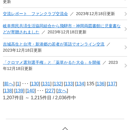
更新
交流レポート ファンクラブ交流会
2023年12月18日更新
岐阜県民共済生活協同組合から飛騨市・神岡両図書館に児童書な
どが寄贈されました
2023年12月18日更新
​吉城高生と台湾・新港郷の若者が英語でオンライン交流
2023年12月18日更新
「クロマメ選別選手権」と「薬草かるた大会」を開催
2023
年12月18日更新
[
前へ
] [
1
] ･･･ [
130
] [
131
] [
132
] [
133
] [
134
] 135 [
136
] [
137
]
[
138
] [
139
] [
140
] ･･･ [
227
] [
次へ
]
1,207件目 ～ 1,215件目 / 2,036件中